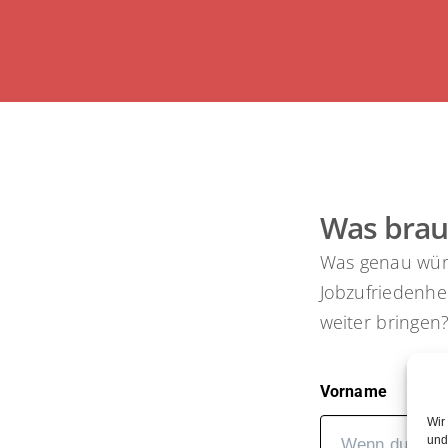
​Was bra
​Was genau wü
Jobzufriedenhei
weiter bringen
Vorname
Wir
und