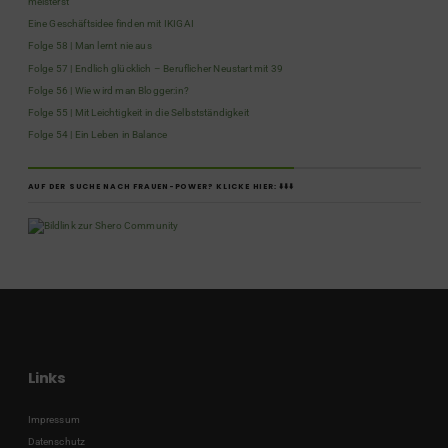
meisterst
Eine Geschäftsidee finden mit IKIGAI
Folge 58 | Man lernt nie aus
Folge 57 | Endlich glücklich – Beruflicher Neustart mit 39
Folge 56 | Wie wird man Blogger:in?
Folge 55 | Mit Leichtigkeit in die Selbstständigkeit
Folge 54 | Ein Leben in Balance
AUF DER SUCHE NACH FRAUEN-POWER? KLICKE HIER: ⬇️⬇️⬇️
Links
Impressum
Datenschutz