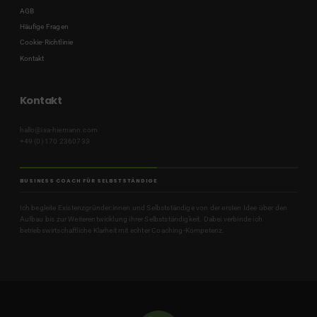
AGB
Häufige Fragen
Cookie-Richtlinie
Kontakt
Kontakt
hallo@isa-hiemann.com
+49 (0) 170 2360733
BUSINESS COACH FÜR SELBSTSTÄNDIGE
Ich begleite Existenzgründer:innen und Selbstständige von der ersten Idee über den
Aufbau bis zur Weiterentwicklung ihrer Selbstständigkeit. Dabei verbinde ich
betriebswirtschaftliche Klarheit mit echter Coaching-Kompetenz.