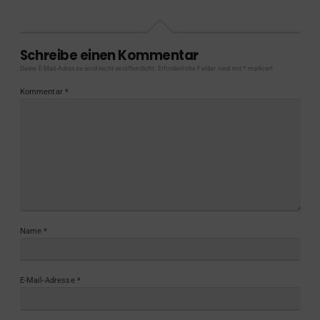
Schreibe einen Kommentar
Deine E-Mail-Adresse wird nicht veröffentlicht.
Erforderliche Felder sind mit
*
markiert
Kommentar
*
Name
*
E-Mail-Adresse
*