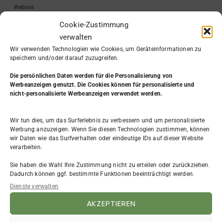
Website
Cookie-Zustimmung
verwalten
Wir verwenden Technologien wie Cookies, um Geräteinformationen zu
speichern und/oder darauf zuzugreifen.
Die persönlichen Daten werden
für die Personalisierung von
Werbeanzeigen genutzt. Die Cookies können für personalisierte und
nicht-personalisierte Werbeanzeigen verwendet werden.
Wir tun dies, um das Surferlebnis zu verbessern und um personalisierte
KATEGORIE
Werbung anzuzeigen. Wenn Sie diesen Technologien zustimmen, können
wir Daten wie das Surfverhalten oder eindeutige IDs auf dieser Website
Aus dem Leben
(7)
verarbeiten.
Beruf & Arbeit
(31)
Sie haben die Wahl Ihre Zustimmung nicht zu erteilen oder zurückziehen.
Bewerbung
(4)
Dadurch können ggf. bestimmte Funktionen beeinträchtigt werden.
Existenzgründung
(9)
Dienste verwalten
FAQ
(3)
Frauen
(4)
AKZEPTIEREN
Impressum
(2)