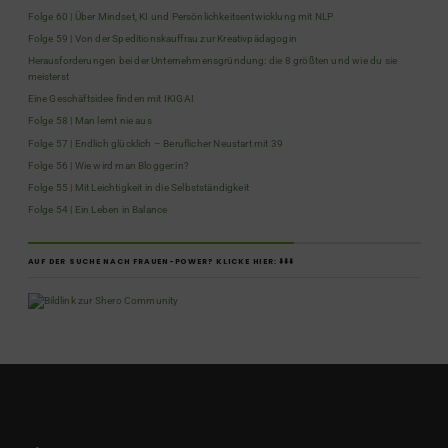
Folge 60 | Über Mindset, KI und Persönlichkeitsentwicklung mit NLP
Folge 59 | Von der Speditionskauffrau zur Kreativpädagogin
Herausforderungen bei der Unternehmensgründung: die 8 größten und wie du sie
meisterst
Eine Geschäftsidee finden mit IKIGAI
Folge 58 | Man lernt nie aus
Folge 57 | Endlich glücklich – Beruflicher Neustart mit 39
Folge 56 | Wie wird man Blogger:in?
Folge 55 | Mit Leichtigkeit in die Selbstständigkeit
Folge 54 | Ein Leben in Balance
AUF DER SUCHE NACH FRAUEN-POWER? KLICKE HIER: ⬇️⬇️⬇️