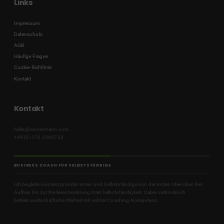
Links
Impressum
Datenschutz
AGB
Häufige Fragen
Cookie-Richtlinie
Kontakt
Kontakt
hallo@isa-hiemann.com
+49 (0) 170 2360733
BUSINESS COACH FÜR SELBSTSTÄNDIGE
Ich begleite Existenzgründer:innen und Selbstständige von der ersten Idee über den
Aufbau bis zur Weiterentwicklung ihrer Selbstständigkeit. Dabei verbinde ich
betriebswirtschaftliche Klarheit mit echter Coaching-Kompetenz.