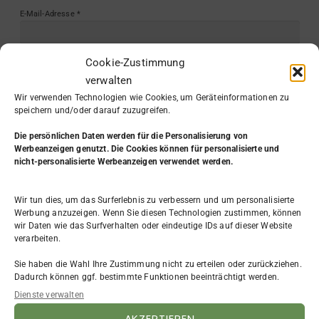
E-Mail-Adresse
*
Cookie-Zustimmung
Website
verwalten
Wir verwenden Technologien wie Cookies, um Geräteinformationen zu
speichern und/oder darauf zuzugreifen.
Die persönlichen Daten werden
für die Personalisierung von
Werbeanzeigen genutzt. Die Cookies können für personalisierte und
nicht-personalisierte Werbeanzeigen verwendet werden.
Wir tun dies, um das Surferlebnis zu verbessern und um personalisierte
Werbung anzuzeigen. Wenn Sie diesen Technologien zustimmen, können
wir Daten wie das Surfverhalten oder eindeutige IDs auf dieser Website
KATEGORIE
verarbeiten.
Sie haben die Wahl Ihre Zustimmung nicht zu erteilen oder zurückziehen.
Aus dem Leben
(7)
Dadurch können ggf. bestimmte Funktionen beeinträchtigt werden.
Beruf & Arbeit
(31)
Dienste verwalten
Bewerbung
(4)
Existenzgründung
(9)
AKZEPTIEREN