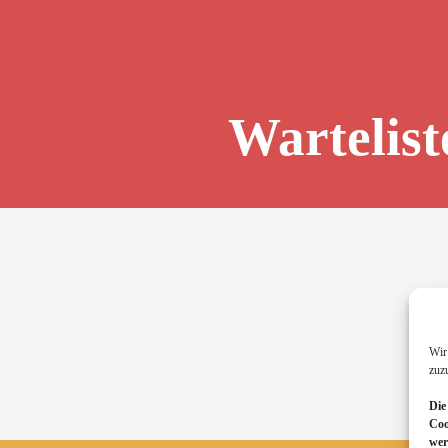
Wartelist
Wir
zuz
Die
Coo
wer