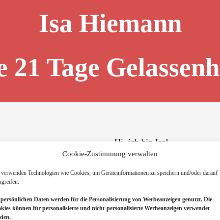
Isa Hiemann
e 21 Tage Gelassenh
Hi, ich bin Isa!
Cookie-Zustimmung verwalten
Ich freue mich, mit dir geme
Gelassenheit zu gehen.
 verwenden Technologien wie Cookies, um Geräteinformationen zu speichern und/oder darauf
ugreifen.
Trag dich unten ein und du hö
 persönlichen Daten werden
für die Personalisierung von Werbeanzeigen genutzt. Die
Alles Liebe, deine Isa
kies können für personalisierte und nicht-personalisierte Werbeanzeigen verwendet
den.