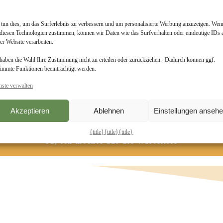
Komm auf die Warteliste
 tun dies, um das Surferlebnis zu verbessern und um personalisierte Werbung anzuzeigen. Wen
 diesen Technologien zustimmen, können wir Daten wie das Surfverhalten oder eindeutige IDs 
 dich gerne, wenn die nächste Runde zu 21 Tagen Gelassenheits
er Website verarbeiten.
 haben die Wahl Ihre Zustimmung nicht zu erteilen oder zurückziehen. Dadurch können ggf.
timmte Funktionen beeinträchtigt werden.
nste verwalten
E-Mail
*
Akzeptieren
Ablehnen
Einstellungen anseh
{title}
{title}
{title}
Ja, ich möchte auf die Warteliste