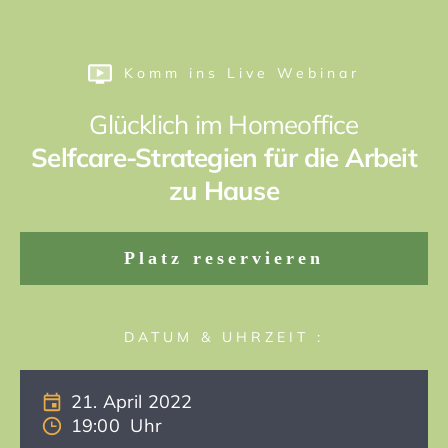
Komm ins Live Webinar
Glücklich im Homeoffice
Selfcare-Strategien für die Arbeit
zu Hause
Platz reservieren
DATUM & UHRZEIT :
21. April 2022
19:00 Uhr