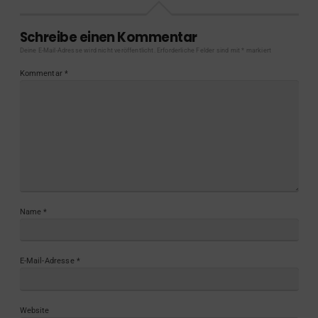
Schreibe einen Kommentar
Deine E-Mail-Adresse wird nicht veröffentlicht.
Erforderliche Felder sind mit
*
markiert
Kommentar
*
Name
*
E-Mail-Adresse
*
Website