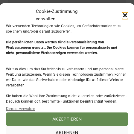
Cookie-Zustimmung
verwalten
Wir verwenden Technologien wie Cookies, um Geräteinformationen zu
speichern und/oder darauf zuzugreifen.
Die persönlichen Daten werden
für die Personalisierung von
Werbeanzeigen genutzt. Die Cookies können für personalisierte und
nicht-personalisierte Werbeanzeigen verwendet werden.
Wir tun dies, um das Surferlebnis zu verbessern und um personalisierte
KATEGORIE
Werbung anzuzeigen. Wenn Sie diesen Technologien zustimmen, können
wir Daten wie das Surfverhalten oder eindeutige IDs auf dieser Website
Aus dem Leben
(7)
verarbeiten.
Beruf & Arbeit
(31)
Bewerbung
(4)
Sie haben die Wahl Ihre Zustimmung nicht zu erteilen oder zurückziehen.
Existenzgründung
(9)
Dadurch können ggf. bestimmte Funktionen beeinträchtigt werden.
FAQ
(3)
Dienste verwalten
Frauen
(4)
AKZEPTIEREN
Impressum
(2)
NLP
(4)
ABLEHNEN
Persönlichkeitsentwicklung
(12)