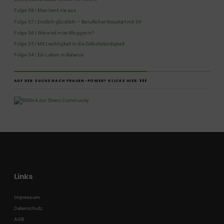
Folge 58 | Man lernt nie aus
Folge 57 | Endlich glücklich – Beruflicher Neustart mit 39
Folge 56 | Wie wird man Blogger:in?
Folge 55 | Mit Leichtigkeit in die Selbstständigkeit
Folge 54 | Ein Leben in Balance
AUF DER SUCHE NACH FRAUEN-POWER? KLICKE HIER: ⬇️⬇️⬇️
Links
Impressum
Datenschutz
AGB