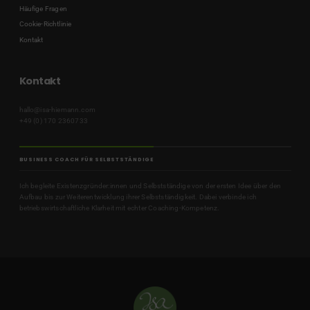
Häufige Fragen
Cookie-Richtlinie
Kontakt
Kontakt
hallo@isa-hiemann.com
+49 (0) 170 2360733
BUSINESS COACH FÜR SELBSTSTÄNDIGE
Ich begleite Existenzgründer:innen und Selbstständige von der ersten Idee über den
Aufbau bis zur Weiterentwicklung ihrer Selbstständigkeit. Dabei verbinde ich
betriebswirtschaftliche Klarheit mit echter Coaching-Kompetenz.