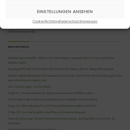
Planung & Selbstorganisation
(2)
EINSTELLUNGEN ANSEHEN
Podcast
(62)
Quiz
(5)
Cookie-Richtlinie
Datenschutz
Impressum
Rückblicke
(9)
Selbstständigkeit
(2)
NEUE BEITRÄGE
Marktanalyse erstellen: Warum ich meine eigene vergeigt habe und was ich heute
anders mache
Bauchgefühl oder Finanzplan? Die Antwort ist: beides, aber in dieser Reihenfolge
Warum Selbstständigkeit ein Experiment ist und du sowohl die Versuchsleitung bist als
auch das Versuchskaninchen
Den Job kündigen Ja oder Nein?
Folge 61 | Werteorientierung: Wegweiser zu einem erfüllten Leben
Die Evolution der Führungskompetenzen im Zeitalter von New Work
Folge 60 | Über Mindset, KI und Persönlichkeitsentwicklung mit NLP
Folge 59 | Von der Speditionskauffrau zur Kreativpädagogin
Herausforderungen bei der Unternehmensgründung: die 8 größten und wie du sie
meisterst
Eine Geschäftsidee finden mit IKIGAI