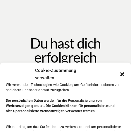
​Du hast dich
erfolgreich
angemeldet
Cookie-Zustimmung
verwalten
Bitte befolge untenstehenden Schritte, um den Prozess
Wir verwenden Technologien wie Cookies, um Geräteinformationen zu
abzuschließen
speichern und/oder darauf zuzugreifen.
Die persönlichen Daten werden
für die Personalisierung von
Werbeanzeigen genutzt. Die Cookies können für personalisierte und
Gehe zu deinem E-Mail
nicht-personalisierte Werbeanzeigen verwendet werden.
Postfach
Wir tun dies, um das Surferlebnis zu verbessern und um personalisierte
Go to your
inbox
of the email