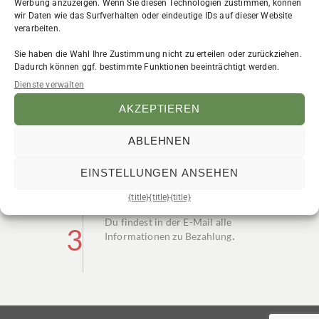
1
Werbung anzuzeigen. Wenn Sie diesen Technologien zustimmen, können
address you just used to sign up
wir Daten wie das Surfverhalten oder eindeutige IDs auf dieser Website
verarbeiten.
Sie haben die Wahl Ihre Zustimmung nicht zu erteilen oder zurückziehen.
​Öffne die E-Mail Bestätigung
Dadurch können ggf. bestimmte Funktionen beeinträchtigt werden.
Dienste verwalten
​Du findest in dieser E-Mail alle
weiteren Angaben zu deiner
AKZEPTIEREN
2
Buchung
ABLEHNEN
EINSTELLUNGEN ANSEHEN
Folge den Anweisungen in der E-
{title}
{title}
{title}
Mail
Du findest in der E-Mail alle
3
.
Informationen zu Bezahlung