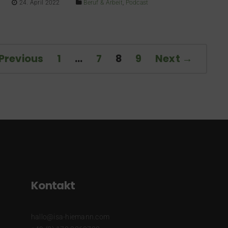
24. April 2022
Beruf & Arbeit
,
Podcast
Previous
1
…
7
8
9
Next →
Kontakt
hallo@isa-hiemann.com