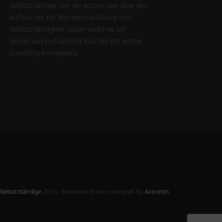
Selbstständige von der ersten Idee über den
Aufbau bis zur Weiterentwicklung ihrer
Selbstständigkeit. Dabei verbinde ich
betriebswirtschaftliche Klarheit mit echter
Coaching-Kompetenz.
 Selbstständige
2026.
Businessx theme designed by
Acosmin
.