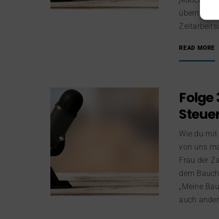
übernommen
Zeitarbeits
READ MORE
Folge 
Steue
Wie du mit
von uns ma
Frau der Z
dem Bauch h
„Meine Bau
auch ander