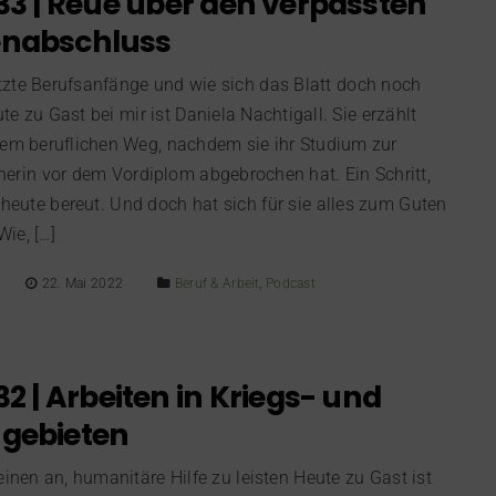
33 | Reue über den verpassten
enabschluss
tzte Berufsanfänge und wie sich das Blatt doch noch
e zu Gast bei mir ist Daniela Nachtigall. Sie erzählt
rem beruflichen Weg, nachdem sie ihr Studium zur
nerin vor dem Vordiplom abgebrochen hat. Ein Schritt,
 heute bereut. Und doch hat sich für sie alles zum Guten
ie, […]
22. Mai 2022
Beruf & Arbeit
,
Podcast
32 | Arbeiten in Kriegs- und
ngebieten
einen an, humanitäre Hilfe zu leisten Heute zu Gast ist