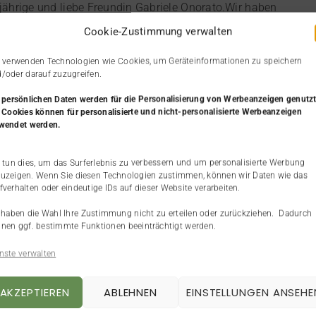
jährige und liebe Freundin Gabriele Onorato.Wir haben
 Arbeit kennen gelernt und daraus ist ein tiefe
Cookie-Zustimmung verwalten
ft entstanden. Als unsere Zusammenarbeit beginnt,
 verwenden Technologien wie Cookies, um Geräteinformationen zu speichern
 gerade aus ihrem Studium und möchte Erfahrungen in
/oder darauf zuzugreifen.
aft sammeln. Doch ihre eigentliche Leidenschaft und […]
 persönlichen Daten werden
für die Personalisierung von Werbeanzeigen genutzt
 Cookies können für personalisierte und nicht-personalisierte Werbeanzeigen
15. Mai 2022
Beruf & Arbeit
,
Podcast
wendet werden.
 tun dies, um das Surferlebnis zu verbessern und um personalisierte Werbung
uzeigen. Wenn Sie diesen Technologien zustimmen, können wir Daten wie das
31 | Karrierechancen ohne
fverhalten oder eindeutige IDs auf dieser Website verarbeiten.
eile
 haben die Wahl Ihre Zustimmung nicht zu erteilen oder zurückziehen. Dadurch
nen ggf. bestimmte Funktionen beeinträchtigt werden.
opftuch, ich bin zu alt, ich bin Quereinsteigerin … Kein
nste verwalten
ia Wolff arbeitet als Headhunterin in der
sbranche. Ursprünglich lernt sie in der Krankenkasse
AKZEPTIEREN
ABLEHNEN
EINSTELLUNGEN ANSEHE
ialversicherungsfachangestellte. Schnell merkt sie
s sie in den Vertrieb möchte. Als sie dort nicht