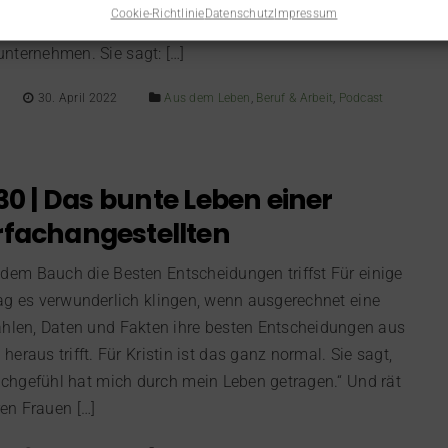
Cookie-Richtlinie
Datenschutz
Impressum
 wird, geht sie als Disponentin zu einem
unternehmen. Sie sagt: […]
30. April 2022
Aus dem Leben
,
Beruf & Arbeit
,
Podcast
30 | Das bunte Leben einer
rfachangestellten
 dem Bauch die Besten Entscheidungen triffst Für einige
g es verwunderlich klingen, wenn ausgerechnet eine
ahlen, Daten und Fakten ihre besten Entscheidungen aus
eraus trifft. Für Kristin ist das ganz normal. Sie sagt,
chgefühl hat mich durch mein Leben getragen.“ Und rät
en Frauen […]