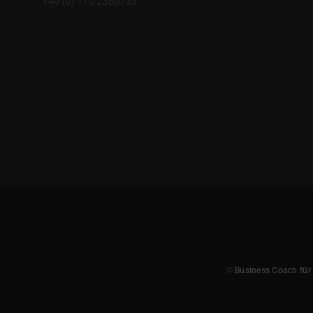
+49 (0) 170 2360733
©
Business Coach für