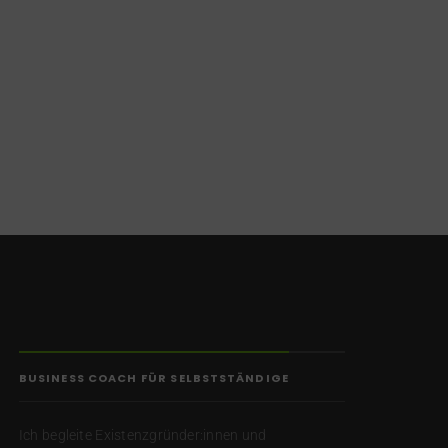
BUSINESS COACH FÜR SELBSTSTÄNDIGE
Ich begleite Existenzgründer:innen und