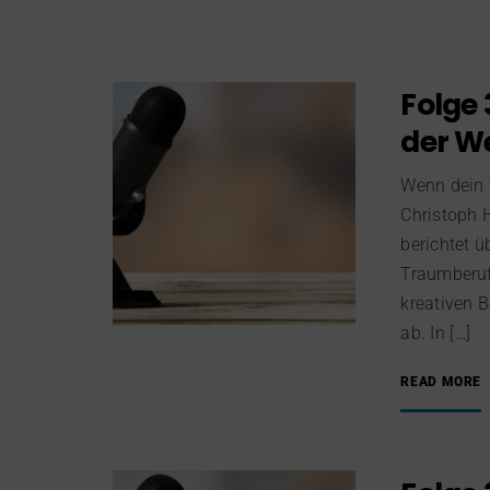
Folge 
der W
Wenn dein 
Christoph H
berichtet ü
Traumberuf 
kreativen B
ab. In […]
READ MORE