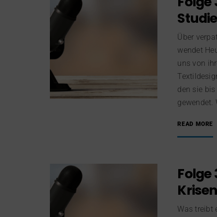
Folge 
Studi
Über verpa
wendet Heut
uns von ih
Textildesig
den sie bis
gewendet. W
READ MORE
Folge 
Krise
Was treibt 