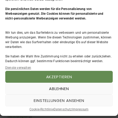
Die persönlichen Daten werden
für die Personalisierung von
Werbeanzeigen genutzt. Die Cookies können für personalisierte und
nicht-personalisierte Werbeanzeigen verwendet werden.
KATEGORIE
Wir tun dies, um das Surferlebnis zu verbessern und um personalisierte
Werbung anzuzeigen. Wenn Sie diesen Technologien zustimmen, können
Aus dem Leben
(7)
wir Daten wie das Surfverhalten oder eindeutige IDs auf dieser Website
verarbeiten.
Beruf & Arbeit
(31)
Bewerbung
(4)
Sie haben die Wahl Ihre Zustimmung nicht zu erteilen oder zurückziehen.
Existenzgründung
(9)
Dadurch können ggf. bestimmte Funktionen beeinträchtigt werden.
FAQ
(3)
Dienste verwalten
Frauen
(4)
AKZEPTIEREN
Impressum
(2)
NLP
(4)
ABLEHNEN
Persönlichkeitsentwicklung
(12)
Planung & Selbstorganisation
(2)
EINSTELLUNGEN ANSEHEN
Podcast
(62)
Quiz
(5)
Cookie-Richtlinie
Datenschutz
Impressum
Rückblicke
(9)
Selbstständigkeit
(2)