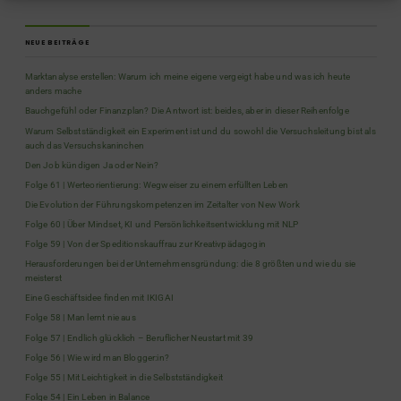
NEUE BEITRÄGE
Marktanalyse erstellen: Warum ich meine eigene vergeigt habe und was ich heute
anders mache
Bauchgefühl oder Finanzplan? Die Antwort ist: beides, aber in dieser Reihenfolge
Warum Selbstständigkeit ein Experiment ist und du sowohl die Versuchsleitung bist als
auch das Versuchskaninchen
Den Job kündigen Ja oder Nein?
Folge 61 | Werteorientierung: Wegweiser zu einem erfüllten Leben
Die Evolution der Führungskompetenzen im Zeitalter von New Work
Folge 60 | Über Mindset, KI und Persönlichkeitsentwicklung mit NLP
Folge 59 | Von der Speditionskauffrau zur Kreativpädagogin
Herausforderungen bei der Unternehmensgründung: die 8 größten und wie du sie
meisterst
Eine Geschäftsidee finden mit IKIGAI
Folge 58 | Man lernt nie aus
Folge 57 | Endlich glücklich – Beruflicher Neustart mit 39
Folge 56 | Wie wird man Blogger:in?
Folge 55 | Mit Leichtigkeit in die Selbstständigkeit
Folge 54 | Ein Leben in Balance