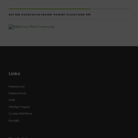
AUF DER SUCHE NACH FRAUEN-POWER? KLICKE HIER: ⬇️⬇️⬇️
Links
Impressum
Datenschutz
AGB
Häufige Fragen
Cookie-Richtlinie
Kontakt