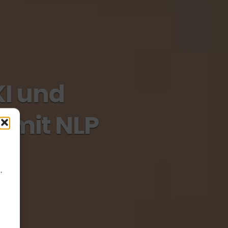
KI und
 mit NLP
.