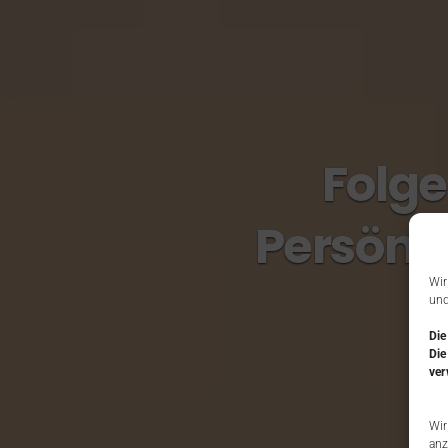
Folge
Persönl
Wir
und
Die
Die
ver
Wir
anz