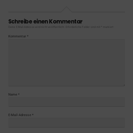
Schreibe einen Kommentar
Deine E-Mail-Adresse wird nicht veröffentlicht.
Erforderliche Felder sind mit
*
markiert
Kommentar
*
Name
*
E-Mail-Adresse
*