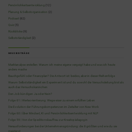
Persönlichkeitsentwicklung
(12)
Planung & Selbstorganisation
(2)
Podcast
(62)
Quiz
(5)
Rückblicke
(9)
Selbstständigkeit
(2)
NEUE BEITRÄGE
Marktanalyse erstellen: Warum ich meine eigene vergeigt habe und was ich heute
anders mache
Bauchgefühl oder Finanzplan? Die Antwort ist: beides, aber in dieser Reihenfolge
Warum Selbstständigkeit ein Experiment ist und du sowohl die Versuchsleitung bist als
auch das Versuchskaninchen
Den Job kündigen Ja oder Nein?
Folge 61 | Werteorientierung: Wegweiser zu einem erfüllten Leben
Die Evolution der Führungskompetenzen im Zeitalter von New Work
Folge 60 | Über Mindset, KI und Persönlichkeitsentwicklung mit NLP
Folge 59 | Von der Speditionskauffrau zur Kreativpädagogin
Herausforderungen bei der Unternehmensgründung: die 8 größten und wie du sie
meisterst