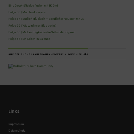
Eine Geschäftsidee finden mit IKIGAI
Folge 58 | Man lernt nie aus
Folge 57 | Endlich glücklich – Beruflicher Neustart mit 39
Folge 56 | Wie wird man Blogger:in?
Folge 55 | Mit Leichtigkeit in die Selbstständigkeit
Folge 54 | Ein Leben in Balance
AUF DER SUCHE NACH FRAUEN-POWER? KLICKE HIER: ⬇️⬇️⬇️
Links
Impressum
Datenschutz