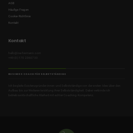
AGB
Häufige Fragen
Cookie-Richtlinie
Kontakt
Kontakt
hallo@isa-hiemann.com
+49 (0) 170 2360733
BUSINESS COACH FÜR SELBSTSTÄNDIGE
Ich begleite Existenzgründer:innen und Selbstständige von der ersten Idee über den
Aufbau bis zur Weiterentwicklung ihrer Selbstständigkeit. Dabei verbinde ich
betriebswirtschaftliche Klarheit mit echter Coaching-Kompetenz.