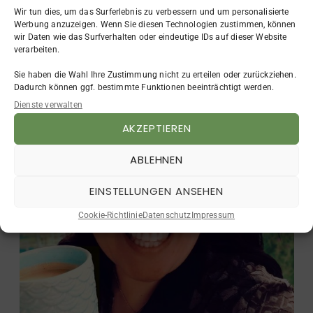
Meinung da.
Wir tun dies, um das Surferlebnis zu verbessern und um personalisierte
Werbung anzuzeigen. Wenn Sie diesen Technologien zustimmen, können
wir Daten wie das Surfverhalten oder eindeutige IDs auf dieser Website
Viel Spaß bei dieser ganz besonderen Folge
verarbeiten.
Sie haben die Wahl Ihre Zustimmung nicht zu erteilen oder zurückziehen.
Über Mignon Fuchs
Dadurch können ggf. bestimmte Funktionen beeinträchtigt werden.
Dienste verwalten
AKZEPTIEREN
ABLEHNEN
EINSTELLUNGEN ANSEHEN
Cookie-Richtlinie
Datenschutz
Impressum