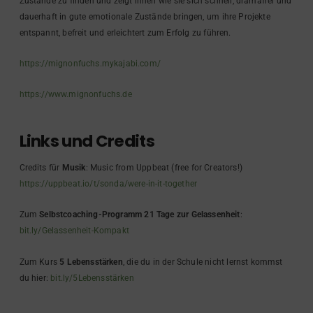
Zustände zu finden und zeigt ihnen wie sie sich schnell, dramafrei und
dauerhaft in gute emotionale Zustände bringen, um ihre Projekte
entspannt, befreit und erleichtert zum Erfolg zu führen.
https://mignonfuchs.mykajabi.com/
https://www.mignonfuchs.de
Links und Credits
Credits für
Musik
: Music from Uppbeat (free for Creators!)
https://uppbeat.io/t/sonda/were-in-it-together
Zum
Selbstcoaching-Programm 21 Tage zur Gelassenheit
:
bit.ly/Gelassenheit-Kompakt
Zum Kurs
5 Lebensstärken
, die du in der Schule nicht lernst kommst
du hier:
bit.ly/5Lebensstärken