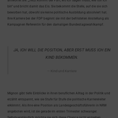
antwortet sie: „Jetzt kommt der Part, wo ich sagen muss, wie toll ich
bin“ und bricht damit das Eis. Sie bekommt die Stelle, auf die sie sich
beworben hat, obwohl sie keine politische Ausbildung absolviert hat.
Ihre Karriere bei der FDP beginnt sie mit der befristeten Anstellung als
Kampagnen Referentin für den damaligen Bundestagswahlkampf.
JA, ICH WILL DIE POSITION, ABER ERST MUSS ICH EIN
KIND BEKOMMEN.
Kind und Karriere
Mignon gibt tiefe Einblicke in ihren beruflichen Alltag in der Politik und
erzählt entspannt, wie sie Stufe für Stufe die politische Karriereleiter
erklimmt. Als ihre eine Position als Landesgeschäftsführerin in NRW
angeboten wird, ist sie gerade im ersten Trimester schwanger.
Selbstverständlich möchte sie sich diese Chance nicht entgehen