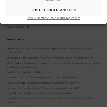
Persönlichkeitsentwicklung
(12)
Planung & Selbstorganisation
(2)
EINSTELLUNGEN ANSEHEN
Podcast
(62)
Quiz
(5)
Cookie-Richtlinie
Datenschutz
Impressum
Rückblicke
(9)
Selbstständigkeit
(2)
NEUE BEITRÄGE
Marktanalyse erstellen: Warum ich meine eigene vergeigt habe und was ich heute
anders mache
Bauchgefühl oder Finanzplan? Die Antwort ist: beides, aber in dieser Reihenfolge
Warum Selbstständigkeit ein Experiment ist und du sowohl die Versuchsleitung bist als
auch das Versuchskaninchen
Den Job kündigen Ja oder Nein?
Folge 61 | Werteorientierung: Wegweiser zu einem erfüllten Leben
Die Evolution der Führungskompetenzen im Zeitalter von New Work
Folge 60 | Über Mindset, KI und Persönlichkeitsentwicklung mit NLP
Folge 59 | Von der Speditionskauffrau zur Kreativpädagogin
Herausforderungen bei der Unternehmensgründung: die 8 größten und wie du sie
meisterst