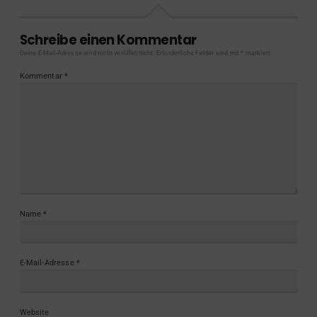
Schreibe einen Kommentar
Deine E-Mail-Adresse wird nicht veröffentlicht.
Erforderliche Felder sind mit
*
markiert
Kommentar
*
Name
*
E-Mail-Adresse
*
Website