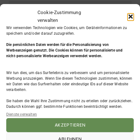
Cookie-Zustimmung
verwalten
Wir verwenden Technologien wie Cookies, um Geräteinformationen zu
speichern und/oder darauf zuzugreifen.
Die persönlichen Daten werden
für die Personalisierung von
Werbeanzeigen genutzt. Die Cookies können für personalisierte und
nicht-personalisierte Werbeanzeigen verwendet werden.
Wir tun dies, um das Surferlebnis zu verbessern und um personalisierte
KATEGORIE
Werbung anzuzeigen. Wenn Sie diesen Technologien zustimmen, können
wir Daten wie das Surfverhalten oder eindeutige IDs auf dieser Website
Aus dem Leben
(7)
verarbeiten.
Beruf & Arbeit
(31)
Bewerbung
(4)
Sie haben die Wahl Ihre Zustimmung nicht zu erteilen oder zurückziehen.
Dadurch können ggf. bestimmte Funktionen beeinträchtigt werden.
Existenzgründung
(9)
FAQ
(3)
Dienste verwalten
Frauen
(4)
AKZEPTIEREN
Impressum
(2)
NLP
(4)
ABLEHNEN