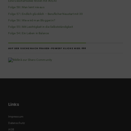
Eine Geschäftsidee finden mit IKIGAI
Folge 58 | Man lernt nie aus
Folge 57 | Endlich glücklich – Beruflicher Neustart mit 39
Folge 56 | Wie wird man Blogger:in?
Folge 55 | Mit Leichtigkeit in die Selbstständigkeit
Folge 54 | Ein Leben in Balance
AUF DER SUCHE NACH FRAUEN-POWER? KLICKE HIER: ⬇️⬇️⬇️
Links
Impressum
Datenschutz
AGB