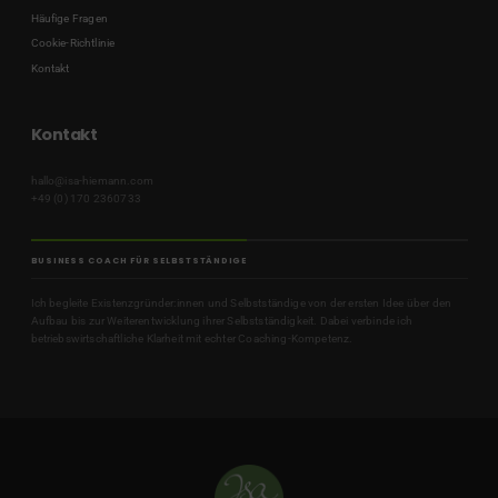
Häufige Fragen
Cookie-Richtlinie
Kontakt
Kontakt
hallo@isa-hiemann.com
+49 (0) 170 2360733
BUSINESS COACH FÜR SELBSTSTÄNDIGE
Ich begleite Existenzgründer:innen und Selbstständige von der ersten Idee über den
Aufbau bis zur Weiterentwicklung ihrer Selbstständigkeit. Dabei verbinde ich
betriebswirtschaftliche Klarheit mit echter Coaching-Kompetenz.