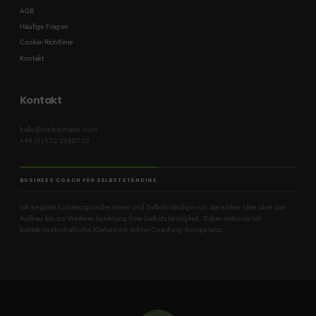
AGB
Häufige Fragen
Cookie-Richtlinie
Kontakt
Kontakt
hallo@isa-hiemann.com
+49 (0) 170 2360733
BUSINESS COACH FÜR SELBSTSTÄNDIGE
Ich begleite Existenzgründer:innen und Selbstständige von der ersten Idee über den
Aufbau bis zur Weiterentwicklung ihrer Selbstständigkeit. Dabei verbinde ich
betriebswirtschaftliche Klarheit mit echter Coaching-Kompetenz.