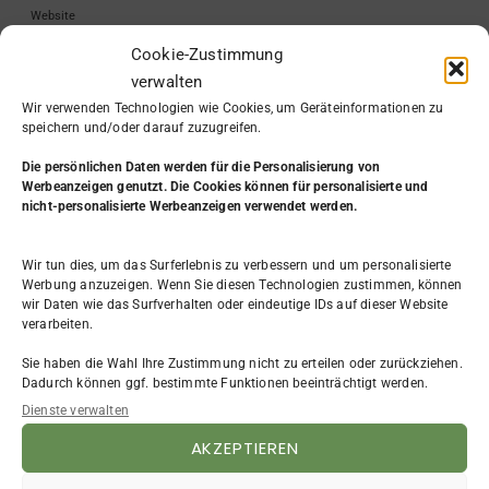
Website
Cookie-Zustimmung
verwalten
Wir verwenden Technologien wie Cookies, um Geräteinformationen zu
speichern und/oder darauf zuzugreifen.
Die persönlichen Daten werden
für die Personalisierung von
Werbeanzeigen genutzt. Die Cookies können für personalisierte und
nicht-personalisierte Werbeanzeigen verwendet werden.
Wir tun dies, um das Surferlebnis zu verbessern und um personalisierte
KATEGORIE
Werbung anzuzeigen. Wenn Sie diesen Technologien zustimmen, können
wir Daten wie das Surfverhalten oder eindeutige IDs auf dieser Website
Aus dem Leben
(7)
verarbeiten.
Beruf & Arbeit
(31)
Sie haben die Wahl Ihre Zustimmung nicht zu erteilen oder zurückziehen.
Bewerbung
(4)
Dadurch können ggf. bestimmte Funktionen beeinträchtigt werden.
Existenzgründung
(9)
Dienste verwalten
FAQ
(3)
Frauen
(4)
AKZEPTIEREN
Impressum
(2)