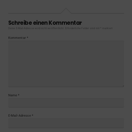
Schreibe einen Kommentar
Deine E-Mail-Adresse wird nicht veröffentlicht.
Erforderliche Felder sind mit
*
markiert
Kommentar
*
Name
*
E-Mail-Adresse
*