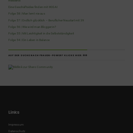
meisterst
Eine Geschäftsidee finden mit IKIGAI
Folge 58 | Man lernt nie aus
Folge 57 | Endlich glücklich – Beruflicher Neustart mit 39
Folge 56 | Wie wird man Blogger:in?
Folge 55 | Mit Leichtigkeit in die Selbstständigkeit
Folge 54 | Ein Leben in Balance
AUF DER SUCHE NACH FRAUEN-POWER? KLICKE HIER: ⬇️⬇️⬇️
Links
Impressum
Datenschutz