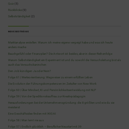
Quiz
(5)
Rückblicke
(9)
Selbstständigkeit
(2)
NEUE BEITRÄGE
Marktanalyse erstellen: Warum ich meine eigene vergeigt habe und was ich heute
anders mache
Bauchgefühl oder Finanzplan? Die Antwort ist: beides, aber in dieser Reihenfolge
Warum Selbstständigkeit ein Experiment ist und du sowohl die Versuchsleitung bist als
auch das Versuchskaninchen
Den Job kündigen Ja oder Nein?
Folge 61 | Werteorientierung: Wegweiser zu einem erfüllten Leben
Die Evolution der Führungskompetenzen im Zeitalter von New Work
Folge 60 | Über Mindset, KI und Persönlichkeitsentwicklung mit NLP
Folge 59 | Von der Speditionskauffrau zur Kreativpädagogin
Herausforderungen bei der Unternehmensgründung: die 8 größten und wie du sie
meisterst
Eine Geschäftsidee finden mit IKIGAI
Folge 58 | Man lernt nie aus
Folge 57 | Endlich glücklich – Beruflicher Neustart mit 39