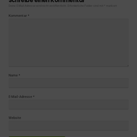
Schreibe einen Kommentar
Deine E-Mail-Adresse wird nicht veröffentlicht.
Erforderliche Felder sind mit
*
markiert
Kommentar
*
Name
*
E-Mail-Adresse
*
Website