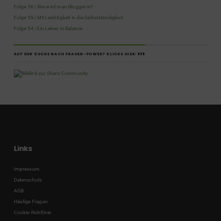
Folge 56 | Wie wird man Blogger:in?
Folge 55 | Mit Leichtigkeit in die Selbstständigkeit
Folge 54 | Ein Leben in Balance
AUF DER SUCHE NACH FRAUEN-POWER? KLICKE HIER: ⬇️⬇️⬇️
Links
Impressum
Datenschutz
AGB
Häufige Fragen
Cookie-Richtlinie