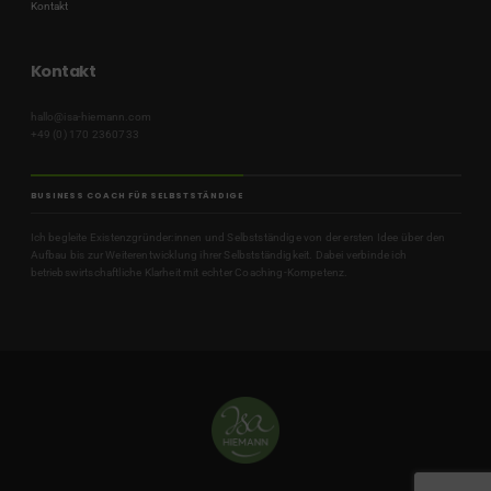
Kontakt
Kontakt
hallo@isa-hiemann.com
+49 (0) 170 2360733
BUSINESS COACH FÜR SELBSTSTÄNDIGE
Ich begleite Existenzgründer:innen und Selbstständige von der ersten Idee über den
Aufbau bis zur Weiterentwicklung ihrer Selbstständigkeit. Dabei verbinde ich
betriebswirtschaftliche Klarheit mit echter Coaching-Kompetenz.