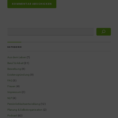
KATEGORIE
Aus dem Leben
(7)
Beruf & Arbeit
(31)
Bewerbung
(4)
Existenzgründung
(9)
FAQ
(3)
Frauen
(4)
Impressum
(2)
NLP
(4)
Persönlichkeitsentwicklung
(12)
Planung & Selbstorganisation
(2)
Podcast
(62)