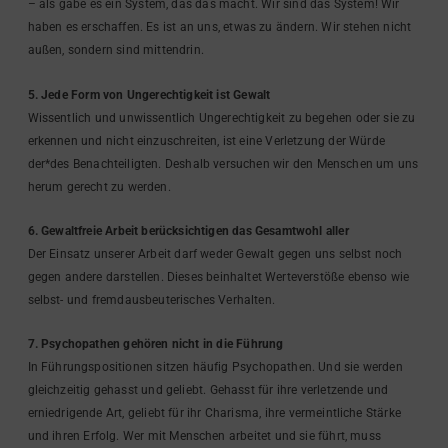
– als gäbe es ein System, das das macht. Wir sind das System! Wir
haben es erschaffen. Es ist an uns, etwas zu ändern. Wir stehen nicht
außen, sondern sind mittendrin.
5. Jede Form von Ungerechtigkeit ist Gewalt
Wissentlich und unwissentlich Ungerechtigkeit zu begehen oder sie zu
erkennen und nicht einzuschreiten, ist eine Verletzung der Würde
der*des Benachteiligten. Deshalb versuchen wir den Menschen um uns
herum gerecht zu werden.
6. Gewaltfreie Arbeit berücksichtigen das Gesamtwohl aller
Der Einsatz unserer Arbeit darf weder Gewalt gegen uns selbst noch
gegen andere darstellen. Dieses beinhaltet Werteverstöße ebenso wie
selbst- und fremdausbeuterisches Verhalten.
7. Psychopathen gehören nicht in die Führung
In Führungspositionen sitzen häufig Psychopathen. Und sie werden
gleichzeitig gehasst und geliebt. Gehasst für ihre verletzende und
erniedrigende Art, geliebt für ihr Charisma, ihre vermeintliche Stärke
und ihren Erfolg. Wer mit Menschen arbeitet und sie führt, muss