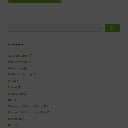
KATEGORIE
Aus dem Leben
(7)
Beruf & Arbeit
(31)
Bewerbung
(4)
Existenzgründung
(9)
FAQ
(3)
Frauen
(4)
Impressum
(2)
NLP
(4)
Persönlichkeitsentwicklung
(12)
Planung & Selbstorganisation
(2)
Podcast
(62)
Quiz
(5)