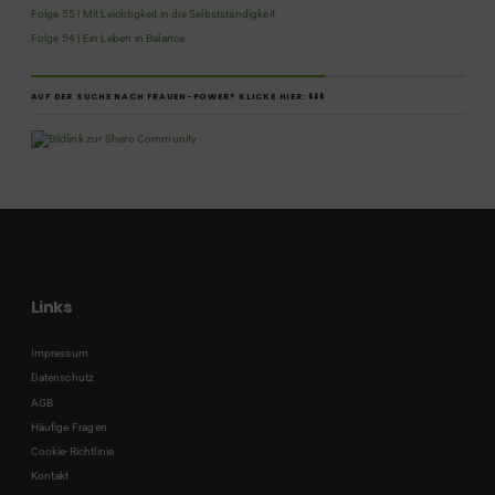
Folge 55 | Mit Leichtigkeit in die Selbstständigkeit
Folge 54 | Ein Leben in Balance
AUF DER SUCHE NACH FRAUEN-POWER? KLICKE HIER: ⬇️⬇️⬇️
Links
Impressum
Datenschutz
AGB
Häufige Fragen
Cookie-Richtlinie
Kontakt