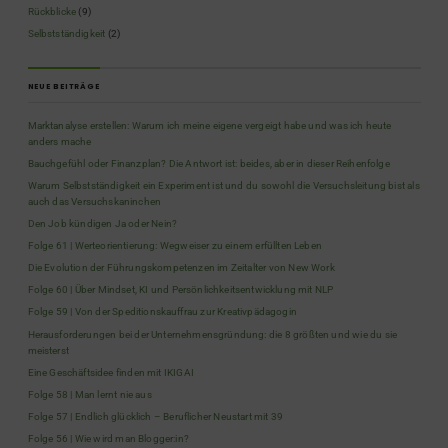
Rückblicke
(9)
Selbstständigkeit
(2)
NEUE BEITRÄGE
Marktanalyse erstellen: Warum ich meine eigene vergeigt habe und was ich heute
anders mache
Bauchgefühl oder Finanzplan? Die Antwort ist: beides, aber in dieser Reihenfolge
Warum Selbstständigkeit ein Experiment ist und du sowohl die Versuchsleitung bist als
auch das Versuchskaninchen
Den Job kündigen Ja oder Nein?
Folge 61 | Werteorientierung: Wegweiser zu einem erfüllten Leben
Die Evolution der Führungskompetenzen im Zeitalter von New Work
Folge 60 | Über Mindset, KI und Persönlichkeitsentwicklung mit NLP
Folge 59 | Von der Speditionskauffrau zur Kreativpädagogin
Herausforderungen bei der Unternehmensgründung: die 8 größten und wie du sie
meisterst
Eine Geschäftsidee finden mit IKIGAI
Folge 58 | Man lernt nie aus
Folge 57 | Endlich glücklich – Beruflicher Neustart mit 39
Folge 56 | Wie wird man Blogger:in?