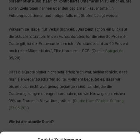
börsennotierte und staatlich kontrollierte Unternehmen zu erhöhen. Sie
sollen Zielgrößen nennen über den geplanten Frauenanteil in
Führungspositionen und nötigenfalls mit Strafen belegt werden.
Wirksam sei dabei nur Verbindlichkeit. „Das zeigt schon ein Blick auf
die aktuelle Situation: In den Aufsichtsräten, für die eine 30-Prozent-
Quote gilt, ist der Frauenanteil erreicht. Vorstände sind zu 90 Prozent
noch reine Männerklubs.“, Elke Hannack – DGB. (Quelle:
Spiegel.de
05/20)
Dass die Quote bisher nicht sehr erfolgreich war, bedeutet nicht, dass
man sie wieder abschaffen sollte. Vielmehr bedeutet es, dass wir
bisher noch nicht weit genug gegangen sind. Länder, die die
Quotenregelungen strenger handhaben, so wie Norwegen, erreichen
39% an Frauen in Verwaltungsräten. (
Studie Hans Böckler Stiftung
(27.05.20)
)
Wie ist der aktuelle Stand?