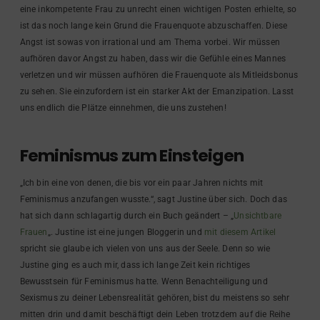
eine inkompetente Frau zu unrecht einen wichtigen Posten erhielte, so
ist das noch lange kein Grund die Frauenquote abzuschaffen. Diese
Angst ist sowas von irrational und am Thema vorbei. Wir müssen
aufhören davor Angst zu haben, dass wir die Gefühle eines Mannes
verletzen und wir müssen aufhören die Frauenquote als Mitleidsbonus
zu sehen. Sie einzufordern ist ein starker Akt der Emanzipation. Lasst
uns endlich die Plätze einnehmen, die uns zustehen!
Feminismus zum Einsteigen
„Ich bin eine von denen, die bis vor ein paar Jahren nichts mit
Feminismus anzufangen wusste.“, sagt Justine über sich. Doch das
hat sich dann schlagartig durch ein Buch geändert – „
Unsichtbare
Frauen
„. Justine ist eine jungen Bloggerin und
mit diesem Artikel
spricht sie glaube ich vielen von uns aus der Seele. Denn so wie
Justine ging es auch mir, dass ich lange Zeit kein richtiges
Bewusstsein für Feminismus hatte. Wenn Benachteiligung und
Sexismus zu deiner Lebensrealität gehören, bist du meistens so sehr
mitten drin und damit beschäftigt dein Leben trotzdem auf die Reihe