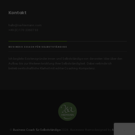
Kontakt
hallo@isa-hiemann.com
+49 (0) 170 2360733
BUSINESS COACH FÜR SELBSTSTÄNDIGE
Ich begleite Existenzgründer:innen und Selbstständige von der ersten Idee über den
Aufbau bis zur Weiterentwicklung ihrer Selbstständigkeit. Dabei verbinde ich
betriebswirtschaftliche Klarheit mit echter Coaching-Kompetenz.
©
Business Coach für Selbstständige
2026.
Businessx theme designed by
Acosmin
.