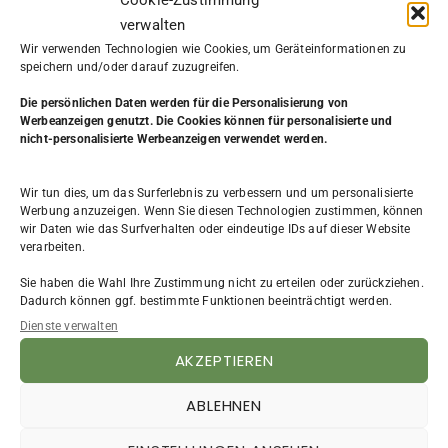
Cookie-Zustimmung
verwalten
Wir verwenden Technologien wie Cookies, um Geräteinformationen zu
speichern und/oder darauf zuzugreifen.
Die persönlichen Daten werden
für die Personalisierung von
Werbeanzeigen genutzt. Die Cookies können für personalisierte und
nicht-personalisierte Werbeanzeigen verwendet werden.
Wir tun dies, um das Surferlebnis zu verbessern und um personalisierte
Werbung anzuzeigen. Wenn Sie diesen Technologien zustimmen, können
wir Daten wie das Surfverhalten oder eindeutige IDs auf dieser Website
verarbeiten.
Quelle: Statista
Sie haben die Wahl Ihre Zustimmung nicht zu erteilen oder zurückziehen.
Dadurch können ggf. bestimmte Funktionen beeinträchtigt werden.
Einen Rückzieher machen ist keine
Dienste verwalten
Option
AKZEPTIEREN
Es könnte nun die Frage auftauchen, warum ich für eine Erweiterung
ABLEHNEN
der Frauenquote bin, wenn sie doch bisher nicht funktioniert hat. Für
mich bedeutet die Tatsache, dass sie außerhalb der Unternehmen mit