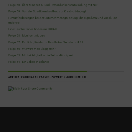
Folge 60 | Über Mindset, KI und Persönlichkeitsentwicklung mit NLP
Folge 59 | Von der Speditionskauffrau zur Kreativpädagogin
Herausforderungen bei der Unternehmensgründung: die 8 größten und wie du sie
meisterst
Eine Geschäftsidee finden mit IKIGAI
Folge 58 | Man lernt nie aus
Folge 57 | Endlich glücklich – Beruflicher Neustart mit 39
Folge 56 | Wie wird man Blogger:in?
Folge 55 | Mit Leichtigkeit in die Selbstständigkeit
Folge 54 | Ein Leben in Balance
AUF DER SUCHE NACH FRAUEN-POWER? KLICKE HIER: ⬇️⬇️⬇️