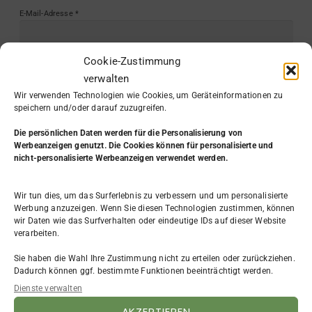
E-Mail-Adresse
*
Cookie-Zustimmung
Website
verwalten
Wir verwenden Technologien wie Cookies, um Geräteinformationen zu
speichern und/oder darauf zuzugreifen.
Die persönlichen Daten werden
für die Personalisierung von
Werbeanzeigen genutzt. Die Cookies können für personalisierte und
nicht-personalisierte Werbeanzeigen verwendet werden.
Wir tun dies, um das Surferlebnis zu verbessern und um personalisierte
Werbung anzuzeigen. Wenn Sie diesen Technologien zustimmen, können
wir Daten wie das Surfverhalten oder eindeutige IDs auf dieser Website
KATEGORIE
verarbeiten.
Sie haben die Wahl Ihre Zustimmung nicht zu erteilen oder zurückziehen.
Aus dem Leben
(7)
Dadurch können ggf. bestimmte Funktionen beeinträchtigt werden.
Beruf & Arbeit
(31)
Dienste verwalten
Bewerbung
(4)
Existenzgründung
(9)
AKZEPTIEREN