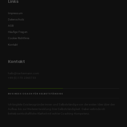
Links
Impressum
Datenschutz
AGB
Häufige Fragen
Cookie-Richtlinie
Kontakt
Kontakt
hallo@isa-hiemann.com
+49 (0) 170 2360733
BUSINESS COACH FÜR SELBSTSTÄNDIGE
Ich begleite Existenzgründer:innen und Selbstständige von der ersten Idee über den
Aufbau bis zur Weiterentwicklung ihrer Selbstständigkeit. Dabei verbinde ich
betriebswirtschaftliche Klarheit mit echter Coaching-Kompetenz.