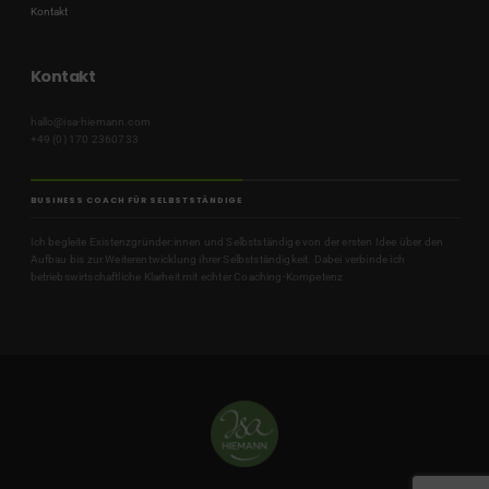
Kontakt
Kontakt
hallo@isa-hiemann.com
+49 (0) 170 2360733
BUSINESS COACH FÜR SELBSTSTÄNDIGE
Ich begleite Existenzgründer:innen und Selbstständige von der ersten Idee über den
Aufbau bis zur Weiterentwicklung ihrer Selbstständigkeit. Dabei verbinde ich
betriebswirtschaftliche Klarheit mit echter Coaching-Kompetenz.