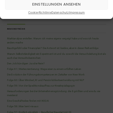
EINSTELLUNGEN ANSEHEN
Quiz
(5)
Rückblicke
(9)
Cookie-Richtlinie
Datenschutz
Impressum
Selbstständigkeit
(2)
NEUE BEITRÄGE
Marktanalyse erstellen: Warum ich meine eigene vergeigt habe und was ich heute
anders mache
Bauchgefühl oder Finanzplan? Die Antwort ist: beides, aber in dieser Reihenfolge
Warum Selbstständigkeit ein Experiment ist und du sowohl die Versuchsleitung bist als
auch das Versuchskaninchen
Den Job kündigen Ja oder Nein?
Folge 61 | Werteorientierung: Wegweiser zu einem erfüllten Leben
Die Evolution der Führungskompetenzen im Zeitalter von New Work
Folge 60 | Über Mindset, KI und Persönlichkeitsentwicklung mit NLP
Folge 59 | Von der Speditionskauffrau zur Kreativpädagogin
Herausforderungen bei der Unternehmensgründung: die 8 größten und wie du sie
meisterst
Eine Geschäftsidee finden mit IKIGAI
Folge 58 | Man lernt nie aus
Folge 57 | Endlich glücklich – Beruflicher Neustart mit 39