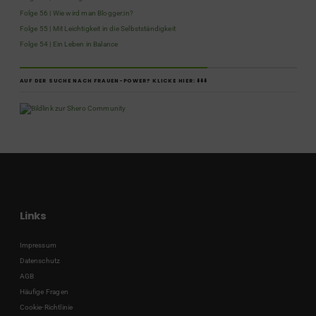
Folge 56 | Wie wird man Blogger:in?
Folge 55 | Mit Leichtigkeit in die Selbstständigkeit
Folge 54 | Ein Leben in Balance
AUF DER SUCHE NACH FRAUEN-POWER? KLICKE HIER: ⬇️⬇️⬇️
Links
Impressum
Datenschutz
AGB
Häufige Fragen
Cookie-Richtlinie