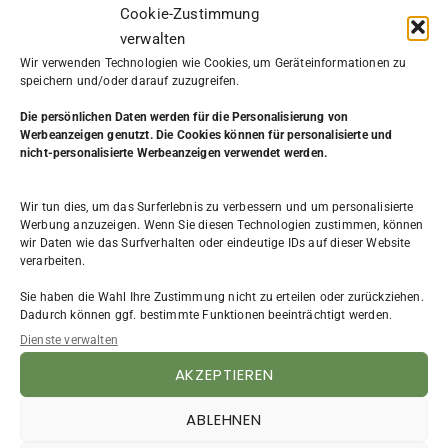
Cookie-Zustimmung
verwalten
Wir verwenden Technologien wie Cookies, um Geräteinformationen zu
speichern und/oder darauf zuzugreifen.
Die persönlichen Daten werden
für die Personalisierung von
Werbeanzeigen genutzt. Die Cookies können für personalisierte und
nicht-personalisierte Werbeanzeigen verwendet werden.
KATEGORIE
Wir tun dies, um das Surferlebnis zu verbessern und um personalisierte
Aus dem Leben
(7)
Werbung anzuzeigen. Wenn Sie diesen Technologien zustimmen, können
wir Daten wie das Surfverhalten oder eindeutige IDs auf dieser Website
Beruf & Arbeit
(31)
verarbeiten.
Bewerbung
(4)
Existenzgründung
(9)
Sie haben die Wahl Ihre Zustimmung nicht zu erteilen oder zurückziehen.
FAQ
(3)
Dadurch können ggf. bestimmte Funktionen beeinträchtigt werden.
Frauen
(4)
Dienste verwalten
Impressum
(2)
AKZEPTIEREN
NLP
(4)
Persönlichkeitsentwicklung
(12)
ABLEHNEN
Planung & Selbstorganisation
(2)
Podcast
(62)