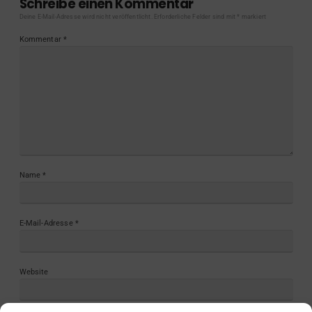
Schreibe einen Kommentar
Deine E-Mail-Adresse wird nicht veröffentlicht.
Erforderliche Felder sind mit
*
markiert
Kommentar
*
Name
*
E-Mail-Adresse
*
Website