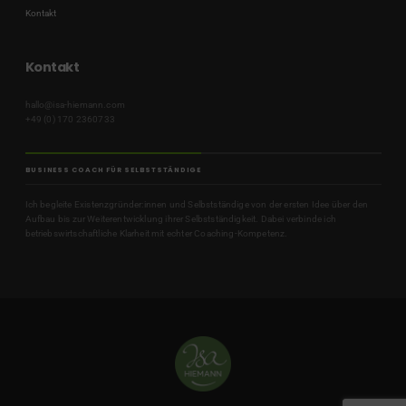
Kontakt
Kontakt
hallo@isa-hiemann.com
+49 (0) 170 2360733
BUSINESS COACH FÜR SELBSTSTÄNDIGE
Ich begleite Existenzgründer:innen und Selbstständige von der ersten Idee über den
Aufbau bis zur Weiterentwicklung ihrer Selbstständigkeit. Dabei verbinde ich
betriebswirtschaftliche Klarheit mit echter Coaching-Kompetenz.