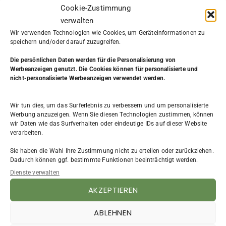
Cookie-Zustimmung
verwalten
Wir verwenden Technologien wie Cookies, um Geräteinformationen zu
speichern und/oder darauf zuzugreifen.
Die persönlichen Daten werden
für die Personalisierung von
Werbeanzeigen genutzt. Die Cookies können für personalisierte und
nicht-personalisierte Werbeanzeigen verwendet werden.
KATEGORIE
Wir tun dies, um das Surferlebnis zu verbessern und um personalisierte
Werbung anzuzeigen. Wenn Sie diesen Technologien zustimmen, können
Aus dem Leben
(7)
wir Daten wie das Surfverhalten oder eindeutige IDs auf dieser Website
Beruf & Arbeit
(31)
verarbeiten.
Bewerbung
(4)
Existenzgründung
(9)
Sie haben die Wahl Ihre Zustimmung nicht zu erteilen oder zurückziehen.
FAQ
(3)
Dadurch können ggf. bestimmte Funktionen beeinträchtigt werden.
Frauen
(4)
Dienste verwalten
Impressum
(2)
AKZEPTIEREN
NLP
(4)
Persönlichkeitsentwicklung
(12)
ABLEHNEN
Planung & Selbstorganisation
(2)
Podcast
(62)