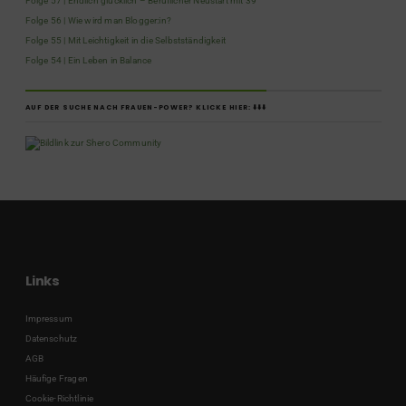
Folge 57 | Endlich glücklich – Beruflicher Neustart mit 39
Folge 56 | Wie wird man Blogger:in?
Folge 55 | Mit Leichtigkeit in die Selbstständigkeit
Folge 54 | Ein Leben in Balance
AUF DER SUCHE NACH FRAUEN-POWER? KLICKE HIER: ⬇️⬇️⬇️
Links
Impressum
Datenschutz
AGB
Häufige Fragen
Cookie-Richtlinie