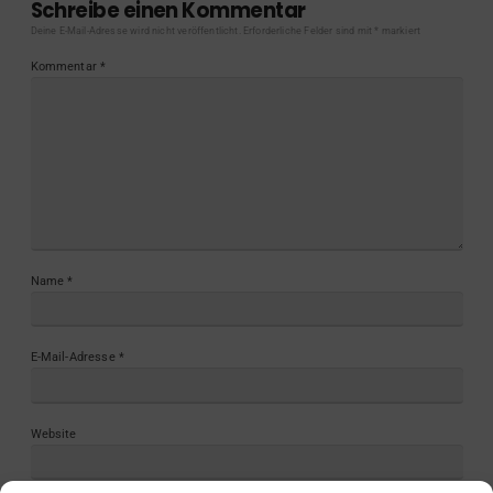
Schreibe einen Kommentar
Deine E-Mail-Adresse wird nicht veröffentlicht.
Erforderliche Felder sind mit
*
markiert
Kommentar
*
Name
*
E-Mail-Adresse
*
Website