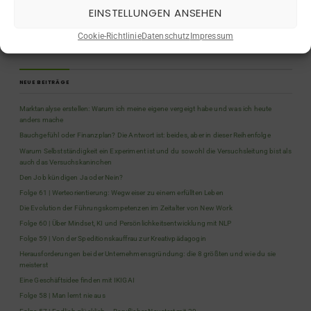
EINSTELLUNGEN ANSEHEN
Quiz
(5)
Rückblicke
(9)
Cookie-Richtlinie
Datenschutz
Impressum
Selbstständigkeit
(2)
NEUE BEITRÄGE
Marktanalyse erstellen: Warum ich meine eigene vergeigt habe und was ich heute
anders mache
Bauchgefühl oder Finanzplan? Die Antwort ist: beides, aber in dieser Reihenfolge
Warum Selbstständigkeit ein Experiment ist und du sowohl die Versuchsleitung bist als
auch das Versuchskaninchen
Den Job kündigen Ja oder Nein?
Folge 61 | Werteorientierung: Wegweiser zu einem erfüllten Leben
Die Evolution der Führungskompetenzen im Zeitalter von New Work
Folge 60 | Über Mindset, KI und Persönlichkeitsentwicklung mit NLP
Folge 59 | Von der Speditionskauffrau zur Kreativpädagogin
Herausforderungen bei der Unternehmensgründung: die 8 größten und wie du sie
meisterst
Eine Geschäftsidee finden mit IKIGAI
Folge 58 | Man lernt nie aus