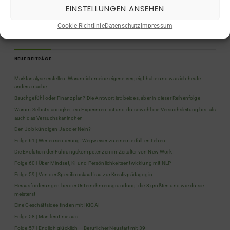
EINSTELLUNGEN ANSEHEN
Quiz
(5)
Rückblicke
(9)
Cookie-Richtlinie
Datenschutz
Impressum
Selbstständigkeit
(2)
NEUE BEITRÄGE
Marktanalyse erstellen: Warum ich meine eigene vergeigt habe und was ich heute
anders mache
Bauchgefühl oder Finanzplan? Die Antwort ist: beides, aber in dieser Reihenfolge
Warum Selbstständigkeit ein Experiment ist und du sowohl die Versuchsleitung bist als
auch das Versuchskaninchen
Den Job kündigen Ja oder Nein?
Folge 61 | Werteorientierung: Wegweiser zu einem erfüllten Leben
Die Evolution der Führungskompetenzen im Zeitalter von New Work
Folge 60 | Über Mindset, KI und Persönlichkeitsentwicklung mit NLP
Folge 59 | Von der Speditionskauffrau zur Kreativpädagogin
Herausforderungen bei der Unternehmensgründung: die 8 größten und wie du sie
meisterst
Eine Geschäftsidee finden mit IKIGAI
Folge 58 | Man lernt nie aus
Folge 57 | Endlich glücklich – Beruflicher Neustart mit 39