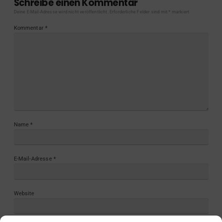
Schreibe einen Kommentar
Deine E-Mail-Adresse wird nicht veröffentlicht.
Erforderliche Felder sind mit
*
markiert
Kommentar
*
Name
*
E-Mail-Adresse
*
Website