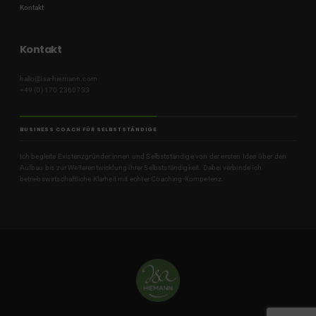
Kontakt
Kontakt
hallo@isa-hiemann.com
+49 (0) 170 2360733
BUSINESS COACH FÜR SELBSTSTÄNDIGE
Ich begleite Existenzgründer:innen und Selbstständige von der ersten Idee über den
Aufbau bis zur Weiterentwicklung ihrer Selbstständigkeit. Dabei verbinde ich
betriebswirtschaftliche Klarheit mit echter Coaching-Kompetenz.