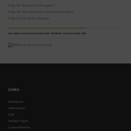
Folge 56 | Wie wird man Blogger:in?
Folge 55 | Mit Leichtigkeit in die Selbstständigkeit
Folge 54 | Ein Leben in Balance
AUF DER SUCHE NACH FRAUEN-POWER? KLICKE HIER: ⬇️⬇️⬇️
Links
Impressum
Datenschutz
AGB
Häufige Fragen
Cookie-Richtlinie