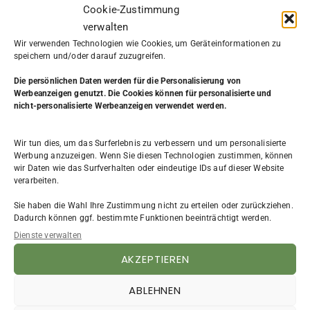
Cookie-Zustimmung
verwalten
Wir verwenden Technologien wie Cookies, um Geräteinformationen zu
speichern und/oder darauf zuzugreifen.
Die persönlichen Daten werden
für die Personalisierung von
Werbeanzeigen genutzt. Die Cookies können für personalisierte und
nicht-personalisierte Werbeanzeigen verwendet werden.
KATEGORIE
Wir tun dies, um das Surferlebnis zu verbessern und um personalisierte
Aus dem Leben
(7)
Werbung anzuzeigen. Wenn Sie diesen Technologien zustimmen, können
wir Daten wie das Surfverhalten oder eindeutige IDs auf dieser Website
Beruf & Arbeit
(31)
verarbeiten.
Bewerbung
(4)
Existenzgründung
(9)
Sie haben die Wahl Ihre Zustimmung nicht zu erteilen oder zurückziehen.
FAQ
(3)
Dadurch können ggf. bestimmte Funktionen beeinträchtigt werden.
Frauen
(4)
Dienste verwalten
Impressum
(2)
AKZEPTIEREN
NLP
(4)
Persönlichkeitsentwicklung
(12)
ABLEHNEN
Planung & Selbstorganisation
(2)
Podcast
(62)