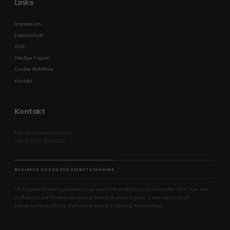
Links
Impressum
Datenschutz
AGB
Häufige Fragen
Cookie-Richtlinie
Kontakt
Kontakt
hallo@isa-hiemann.com
+49 (0) 170 2360733
BUSINESS COACH FÜR SELBSTSTÄNDIGE
Ich begleite Existenzgründer:innen und Selbstständige von der ersten Idee über den
Aufbau bis zur Weiterentwicklung ihrer Selbstständigkeit. Dabei verbinde ich
betriebswirtschaftliche Klarheit mit echter Coaching-Kompetenz.