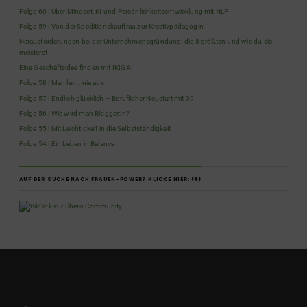
Folge 60 | Über Mindset, KI und Persönlichkeitsentwicklung mit NLP
Folge 59 | Von der Speditionskauffrau zur Kreativpädagogin
Herausforderungen bei der Unternehmensgründung: die 8 größten und wie du sie
meisterst
Eine Geschäftsidee finden mit IKIGAI
Folge 58 | Man lernt nie aus
Folge 57 | Endlich glücklich – Beruflicher Neustart mit 39
Folge 56 | Wie wird man Blogger:in?
Folge 55 | Mit Leichtigkeit in die Selbstständigkeit
Folge 54 | Ein Leben in Balance
AUF DER SUCHE NACH FRAUEN-POWER? KLICKE HIER: ⬇️⬇️⬇️