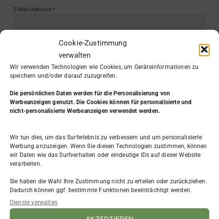
E-Mail-Adresse
*
Cookie-Zustimmung
Website
verwalten
Wir verwenden Technologien wie Cookies, um Geräteinformationen zu
speichern und/oder darauf zuzugreifen.
Die persönlichen Daten werden
für die Personalisierung von
Werbeanzeigen genutzt. Die Cookies können für personalisierte und
nicht-personalisierte Werbeanzeigen verwendet werden.
Wir tun dies, um das Surferlebnis zu verbessern und um personalisierte
Werbung anzuzeigen. Wenn Sie diesen Technologien zustimmen, können
wir Daten wie das Surfverhalten oder eindeutige IDs auf dieser Website
KATEGORIE
verarbeiten.
Sie haben die Wahl Ihre Zustimmung nicht zu erteilen oder zurückziehen.
Aus dem Leben
(7)
Dadurch können ggf. bestimmte Funktionen beeinträchtigt werden.
Beruf & Arbeit
(31)
Dienste verwalten
Bewerbung
(4)
Existenzgründung
(9)
AKZEPTIEREN