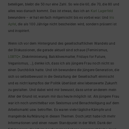
beteiligen, bleibt die 50 nur eine Zahl. So wie die 60, die 70, die 80 und
alles was danach kommt. Das ist etwas, das ich an
Karl Lagerfeld
bewundere – er hat einfach mitgemischt bis es vorbei war. Und
Iris
Apfel
, die als 100 Jährige nicht bescheiden wird, sondern präsent ist
und inspiriert.
Wenn ich vor dem Hintergrund des gesellschaftlichen Wandels und
der Diskussionen, die gerade aktuell sind schaue (Feminismus,
LGBTQ+
, Diskriminierung, Balcklivesmatter, Fridays for Future,
Veganismus, …), denke ich, dass ich als jüngere Frau noch nicht so
einen Durchblick hatte. Und ich bewundere die jüngere Generation, die
sich so selbstbewusst in die Gestaltung der Gesellschaft einmischt
und es nicht kampflos der Politik überlässt eine lebenswerte Zukunft
zu gestalten. Und dabei wird mir bewusst, dass unter anderem mein
Alter der Grund ist, warum mir das heute möglich ist. Als jüngere Frau
war ich noch unmittelbar von Sexismus und Benachteiligung auf dem
Arbeitsmarkt usw. betroffen. Es waren viele tägliche Kämpfe und
mangelnde Aufklärung in diesen Themen. Doch jetzt habe ich mehr
Informationen und einen neuen Standpunkt in der Welt. Dank der