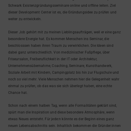
Schwark Existenzgründungsseminare online und offline leiten. Ziel
dieser Development Center ist es, die Gründungsidee zu prüfen und
weiter zu entwickeln.
Dieser Job gehört mit zu meinen Lieblingsaufträgen, weil er eine ganz
besondere Energie hat. Es kommen Menschen ins Seminar, die
beschlosssen haben ihren Traum zu verwirklichen. Die Ideen sind
dabei ganz unterschiedlich. Von medizinischer Fußpflege, über
Friseursalon, Freiberuflichkeit in der IT oder Architektur,
Unternehmensübernahme, Coaching, Seminare, Kunsthandwerk,
Soziale Arbeit mit Kindern, Campingplatz bis hin zur Flugschule und
noch so viel mehr. Viele Menschen nehmen hier die Gelegenheit wahr
einmal zu prüfen, ob das was sie sich überlegt haben, eine echte
Chance hat.
Schon nach einem halben Tag, wenn alle Formalitäten geklärt sind,
spürt man die Inspiration und diese besondere Atmosphäre, wenn
etwas Neues entsteht. Für jede:n könnte es der Beginn eines ganz
neuen Lebensabschnitts sein. Inhaltlich bekommen die Gründer:innen