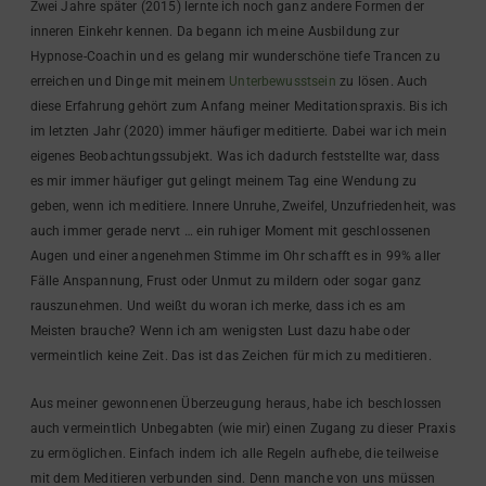
Zwei Jahre später (2015) lernte ich noch ganz andere Formen der
inneren Einkehr kennen. Da begann ich meine Ausbildung zur
Hypnose-Coachin und es gelang mir wunderschöne tiefe Trancen zu
erreichen und Dinge mit meinem
Unterbewusstsein
zu lösen. Auch
diese Erfahrung gehört zum Anfang meiner Meditationspraxis. Bis ich
im letzten Jahr (2020) immer häufiger meditierte. Dabei war ich mein
eigenes Beobachtungssubjekt. Was ich dadurch feststellte war, dass
es mir immer häufiger gut gelingt meinem Tag eine Wendung zu
geben, wenn ich meditiere. Innere Unruhe, Zweifel, Unzufriedenheit, was
auch immer gerade nervt … ein ruhiger Moment mit geschlossenen
Augen und einer angenehmen Stimme im Ohr schafft es in 99% aller
Fälle Anspannung, Frust oder Unmut zu mildern oder sogar ganz
rauszunehmen. Und weißt du woran ich merke, dass ich es am
Meisten brauche? Wenn ich am wenigsten Lust dazu habe oder
vermeintlich keine Zeit. Das ist das Zeichen für mich zu meditieren.
Aus meiner gewonnenen Überzeugung heraus, habe ich beschlossen
auch vermeintlich Unbegabten (wie mir) einen Zugang zu dieser Praxis
zu ermöglichen. Einfach indem ich alle Regeln aufhebe, die teilweise
mit dem Meditieren verbunden sind. Denn manche von uns müssen