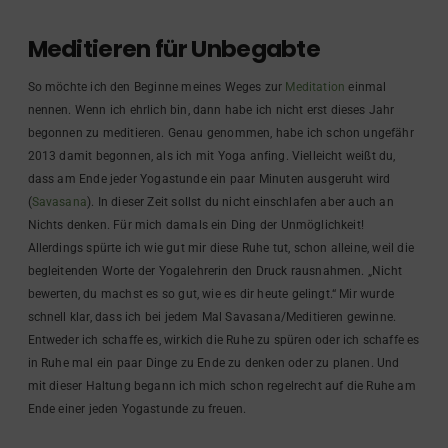
Meditieren für Unbegabte
So möchte ich den Beginne meines Weges zur
Meditation
einmal
nennen. Wenn ich ehrlich bin, dann habe ich nicht erst dieses Jahr
begonnen zu meditieren. Genau genommen, habe ich schon ungefähr
2013 damit begonnen, als ich mit Yoga anfing. Vielleicht weißt du,
dass am Ende jeder Yogastunde ein paar Minuten ausgeruht wird
(
Savasana
). In dieser Zeit sollst du nicht einschlafen aber auch an
Nichts denken. Für mich damals ein Ding der Unmöglichkeit!
Allerdings spürte ich wie gut mir diese Ruhe tut, schon alleine, weil die
begleitenden Worte der Yogalehrerin den Druck rausnahmen. „Nicht
bewerten, du machst es so gut, wie es dir heute gelingt.“ Mir wurde
schnell klar, dass ich bei jedem Mal Savasana/Meditieren gewinne.
Entweder ich schaffe es, wirkich die Ruhe zu spüren oder ich schaffe es
in Ruhe mal ein paar Dinge zu Ende zu denken oder zu planen. Und
mit dieser Haltung begann ich mich schon regelrecht auf die Ruhe am
Ende einer jeden Yogastunde zu freuen.