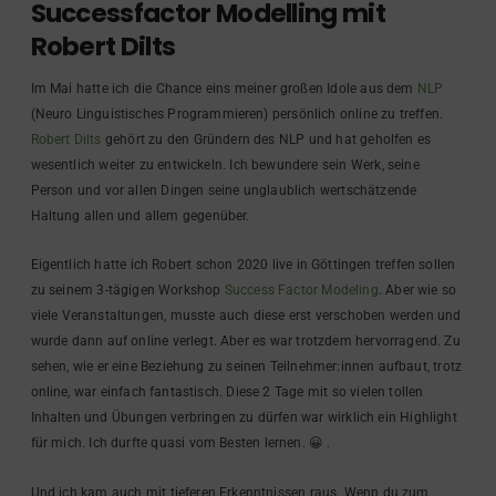
Successfactor Modelling mit
Robert Dilts
Im Mai hatte ich die Chance eins meiner großen Idole aus dem
NLP
(Neuro Linguistisches Programmieren) persönlich online zu treffen.
Robert Dilts
gehört zu den Gründern des NLP und hat geholfen es
wesentlich weiter zu entwickeln. Ich bewundere sein Werk, seine
Person und vor allen Dingen seine unglaublich wertschätzende
Haltung allen und allem gegenüber.
Eigentlich hatte ich Robert schon 2020 live in Göttingen treffen sollen
zu seinem 3-tägigen Workshop
Success Factor Modeling
. Aber wie so
viele Veranstaltungen, musste auch diese erst verschoben werden und
wurde dann auf online verlegt. Aber es war trotzdem hervorragend. Zu
sehen, wie er eine Beziehung zu seinen Teilnehmer:innen aufbaut, trotz
online, war einfach fantastisch. Diese 2 Tage mit so vielen tollen
Inhalten und Übungen verbringen zu dürfen war wirklich ein Highlight
für mich. Ich durfte quasi vom Besten lernen. 😀 .
Und ich kam auch mit tieferen Erkenntnissen raus. Wenn du zum