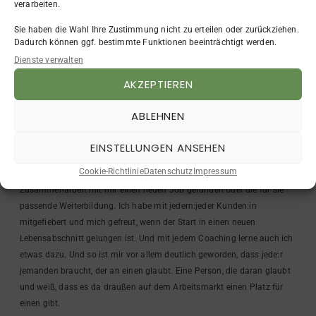
verarbeiten.
Sie haben die Wahl Ihre Zustimmung nicht zu erteilen oder zurückziehen.
Dadurch können ggf. bestimmte Funktionen beeinträchtigt werden.
Dienste verwalten
AKZEPTIEREN
Nadja & Ich im DC
ABLEHNEN
Die Jobcoachings des Jahres
EINSTELLUNGEN ANSEHEN
Auch dieses Jahr habe ich wieder viele Menschen im Jobcoaching
Cookie-Richtlinie
Datenschutz
Impressum
begleitet. Und mit einigen konnte ich Erfolge feiern. Sie haben in der
Zusammenarbeit mit mir einen neuen Job gefunden oder die für sie
passende Weiterbildung. Ich habe mit jedem:jeder Kunden:in
mitgefiebert und mich gefreut, wenn der Start in einen neuen
Lebensabschnitt gelungen ist. Und mit jedem Coaching lerne auch ich
etwas dazu. Und so ist mir vor allem deutlich geworden, dass jede:r
jemanden braucht, der an einen glaubt. Eine Person, die daran glaubt
und weiß, dass es da draußen auf dem Arbeitsmarkt einen Platz für
einen gibt.