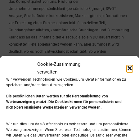
das Komplettpaket von uns. Prüfung der
Unternehmer:innenpersönlichkeit (persönliche Eignung), SWOT-
Analyse, Geschäftsidee konkretisieren, Marketingtools, Informationen
zur Erstellung eines Businessplans inkl. finanziellem Teil,
Gründungsformalitäten, kaufmännische Grundlagen und Buchhaltung.
Klar dass all das innerhalb der 4 Tage, die so ein DC dauert nicht in
kompletter Tiefe abgehandelt werden kann, aber zumindest wird
deutlich, wo es noch Entwicklungsbedarf gibt. So werden
Möglichkeiten der weiteren Unterstützung im Einzelcoaching deutlich.
Cookie-Zustimmung
verwalten
Über diese Seminare habe ich mich in diesem Jahr sehr gefreut und
Wir verwenden Technologien wie Cookies, um Geräteinformationen zu
freue mich auch im nächsten Jahr wieder zahlreiche Gründer:innen
speichern und/oder darauf zuzugreifen.
auf ihrem Weg in die Selbstständigkeit zu begleiten.
Die persönlichen Daten werden
für die Personalisierung von
Werbeanzeigen genutzt. Die Cookies können für personalisierte und
nicht-personalisierte Werbeanzeigen verwendet werden.
Wir tun dies, um das Surferlebnis zu verbessern und um personalisierte
Werbung anzuzeigen. Wenn Sie diesen Technologien zustimmen, können
wir Daten wie das Surfverhalten oder eindeutige IDs auf dieser Website