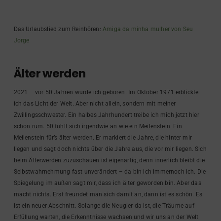
Das Urlaubslied zum Reinhören:
Amiga da minha mulher von Seu
Jorge
Älter werden
2021 – vor 50 Jahren wurde ich geboren. Im Oktober 1971 erblickte
ich das Licht der Welt. Aber nicht allein, sondern mit meiner
Zwillingsschwester. Ein halbes Jahrhundert treibe ich mich jetzt hier
schon rum. 50 fühlt sich irgendwie an wie ein Meilenstein. Ein
Meilenstein für’s älter werden. Er markiert die Jahre, die hinter mir
liegen und sagt doch nichts über die Jahre aus, die vor mir liegen. Sich
beim Älterwerden zuzuschauen ist eigenartig, denn innerlich bleibt die
Selbstwahrnehmung fast unverändert – da bin ich immernoch ich. Die
Spiegelung im außen sagt mir, dass ich älter geworden bin. Aber das
macht nichts. Erst freundet man sich damit an, dann ist es schön. Es
ist ein neuer Abschnitt. Solange die Neugier da ist, die Träume auf
Erfüllung warten, die Erkenntnisse wachsen und wir uns an der Welt