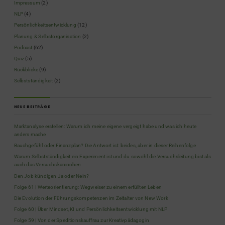
Impressum
(2)
NLP
(4)
Persönlichkeitsentwicklung
(12)
Planung & Selbstorganisation
(2)
Podcast
(62)
Quiz
(5)
Rückblicke
(9)
Selbstständigkeit
(2)
NEUE BEITRÄGE
Marktanalyse erstellen: Warum ich meine eigene vergeigt habe und was ich heute
anders mache
Bauchgefühl oder Finanzplan? Die Antwort ist: beides, aber in dieser Reihenfolge
Warum Selbstständigkeit ein Experiment ist und du sowohl die Versuchsleitung bist als
auch das Versuchskaninchen
Den Job kündigen Ja oder Nein?
Folge 61 | Werteorientierung: Wegweiser zu einem erfüllten Leben
Die Evolution der Führungskompetenzen im Zeitalter von New Work
Folge 60 | Über Mindset, KI und Persönlichkeitsentwicklung mit NLP
Folge 59 | Von der Speditionskauffrau zur Kreativpädagogin