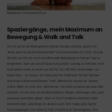
Meditieren ist kinderleicht 😉
Spaziergänge, mein Maximum an
Bewegung & Walk and Talk
Als ich durch die Bildergalerie meines Handys scrollte, dachte ich
„Wow, was für schöne Naturbilder!“ Und da erinnerte ich mich. Es gab
die Zeit, wo ich mir noch die Mühe gab Bewegung in meinen Tag zu
integrieren. Aber um die Enttäuschung gleich vorweg zu nehmen, mich
lockt keiner mehr so leicht vor die Tür. Da hilft kein Schönreden. Ich
bleibe hier – zu Hause. Ich habe jetzt ein Keilkissen für den Rücken
und einen höhenverstellbaren Tisch. Mittwochs mache ich Zumba
online. Mehr ist nicht drin. Momentan. Ich hab’s ja schon ein paar Mal
erwähnt. Ich bin eher so die Rumtreiberin. Reisen, unterwegs sein, auch
maaaaal spazieren gehen. Aber so eine Pandemie verändert eben
Gewohnheiten. Allerdings ist daraus auch eine mega gute Sache
hervorgegangen. Das Walk & Talk, Coaching im Spaziergang. Eine