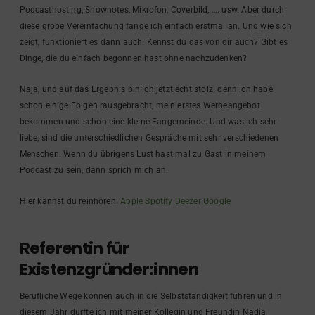
Podcasthosting, Shownotes, Mikrofon, Coverbild, …. usw. Aber durch
diese grobe Vereinfachung fange ich einfach erstmal an. Und wie sich
zeigt, funktioniert es dann auch. Kennst du das von dir auch? Gibt es
Dinge, die du einfach begonnen hast ohne nachzudenken?
Naja, und auf das Ergebnis bin ich jetzt echt stolz. denn ich habe
schon einige Folgen rausgebracht, mein erstes Werbeangebot
bekommen und schon eine kleine Fangemeinde. Und was ich sehr
liebe, sind die unterschiedlichen Gespräche mit sehr verschiedenen
Menschen. Wenn du übrigens Lust hast mal zu Gast in meinem
Podcast zu sein, dann sprich mich an.
Hier kannst du reinhören:
Apple
Spotify
Deezer
Google
Referentin für
Existenzgründer:innen
Berufliche Wege können auch in die Selbstständigkeit führen und in
diesem Jahr durfte ich mit meiner Kollegin und Freundin Nadja