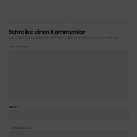
Schreibe einen Kommentar
Deine E-Mail-Adresse wird nicht veröffentlicht.
Erforderliche Felder sind mit
*
markiert
Kommentar
*
Name
*
E-Mail-Adresse
*