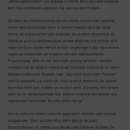
„Scheitergeschichten“ von anderen zu hören. Denn aus dem Scheitern
lernt man mindestens genauso viel, wie aus den Erfolgen.
Die Gabe der Unterschätzung hat mir wieder einmal mehr geholfen
meine Idee umzusetzen. Denn in meiner Fantasie sind die Dinge
immer ein wenig leichter und einfacher, als es dann tatsächlich ist.
Wobei es auch rückblickend dann wieder einfacher und leichter wird,
wenn ich daran denke, wie ich einfach angefangen habe. Man könnte
sagen, es funktioniert ein bisschen wie eine selbsterfüllende
Prophezeiung. Aber ich will dich nicht unnötig verwirren, sondern
vielleicht hilft ein Blick in meinen Kopf. Und zwar begann es so: Meine
Mastermindfreundin Rossella sagt: „Isa, mach doch einen Podcast.“
und ich antworte „Ja, mach ich“. Und innerlich denke ich „So schwer
kann das nicht sein. Andere tun es doch auch. Schwierig wird es erst,
wenn du zu perfektionistisch bist. Einfach Interview aufnehmen und
irgendwohin hochladen. Bumms, schon fertig.“
Wie du vielleicht merkst, habe ich gedanklich ziemlich viele Schritte
ausgelassen. Denn auf dem Weg dahin gibt es ein paar
Entscheidungen zu treffen, zum Beipiel über Software, Anbieter für