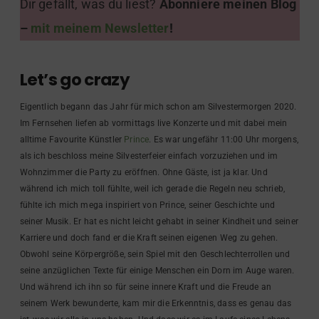
Dir gefällt, was du liest?
Abonniere meinen Blog
–
mit meinem Newsletter
!
Let’s go crazy
Eigentlich begann das Jahr für mich schon am Silvestermorgen 2020.
Im Fernsehen liefen ab vormittags live Konzerte und mit dabei mein
alltime Favourite Künstler
Prince
. Es war ungefähr 11:00 Uhr morgens,
als ich beschloss meine Silvesterfeier einfach vorzuziehen und im
Wohnzimmer die Party zu eröffnen. Ohne Gäste, ist ja klar. Und
während ich mich toll fühlte, weil ich gerade die Regeln neu schrieb,
fühlte ich mich mega inspiriert von Prince, seiner Geschichte und
seiner Musik. Er hat es nicht leicht gehabt in seiner Kindheit und seiner
Karriere und doch fand er die Kraft seinen eigenen Weg zu gehen.
Obwohl seine Körpergröße, sein Spiel mit den Geschlechterrollen und
seine anzüglichen Texte für einige Menschen ein Dorn im Auge waren.
Und während ich ihn so für seine innere Kraft und die Freude an
seinem Werk bewunderte, kam mir die Erkenntnis, dass es genau das