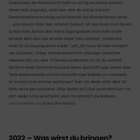
funktionierte die Website nicht mehr so richtig, es wurden einzelne
Seiten nicht angezeigt, dafür kam aber ab und zu mal eine
Gewinnspielbenachrichtigung mit Konfetti das Browserfenster runter
…. also Alles in Allem kein schöner Zustand. Ich beschloss mich darum
zu kümmern, konnte aber meine Zugangsdaten nicht mehr finden.
Schöner Mist! Also war es einer dieser Fälle zwischen „Hoffentlich
finde ich die Zugangsdaten wieder.“ und „Ich muss die Seite komplett
neu aufziehen.“ Dieser Schwebezustand im ständigen schlechten
Gewissen hat nun über 18 Monate angehalten bis ich es vorletzte
Woche in einer ziemlichen Hauruck-Aktion geschafft habe unsere alten
Texte wiederzufinden und eine komplett neue Website zu installieren.
Ist sie jetzt noch schöner und besser? Nein, ich denke nicht. Aber ich
finde sie ist ganz passabel. (Was denkst du?) Und zumindest kann ich
jetzt wieder ruhig einschlafen, wenn mir plötzlich die Webseite
seinundwerden.org
in den Sinn kommt.
2022 – Was wirst du bringen?