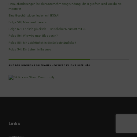
Herausforderungen bei der Unternehmensgründung: die 8 größten und wie du sie
meisterst
Eine Geschäftsidee finden mit IKIGAI
Folge 58 | Man lernt nie aus
Folge 57 | Endlich glücklich – Beruflicher Neustart mit 39
Folge 56 | Wie wird man Blogger:in?
Folge 55 | Mit Leichtigkeit in die Selbstständigkeit
Folge 54 | Ein Leben in Balance
AUF DER SUCHE NACH FRAUEN-POWER? KLICKE HIER: ⬇️⬇️⬇️
Links
Impressum