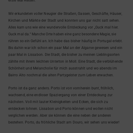
erste Mal Reisen.
Wir erkundeten voller Neugier die Straßen, Gassen, Geschäfte, Häuser,
Kirchen und Märkte der Stadt und konnten uns gar nicht satt sehen.
Alles kam uns wie eine wundervolle Entdeckung vor „Guck mal hier.
Guck mal da.“ Manche Orte haben eine ganz besondere Magie, sie
rühren so ein Gefühl an. Ich habe das bisher häufig in Portugal erlebt.
Bis dahin war ich schon ein paar Mal an der Algarve gewesen und ein
paar Mal in Lissabon. Die Stadt, die bisher zu meinen Lieblingsorten
zählte mit ihrem leichten Unterton in Moll. Eine Stadt, die verblühende
Schönheit und Melancholie für mich ausstrahlt und wo abends im
Bairro Alto nochmal die alten Partygeister zum Leben erwachen.
Porto ist da ganz anders. Porto ist von vornherein bunt, fröhlich,
wachsend, eine endloser Spaziergang von einer Entdeckung zur
nächsten. Voll mit lauter Kleinigkeiten und Ecken, die sich zu
entdecken lohnen. Lissabon und Porto können und wollen nicht
verglichen werden. Aber sie können die eine neben der anderen
bestehen. Porto, du fröhliche Stadt am Douro, wir sehen uns wieder!