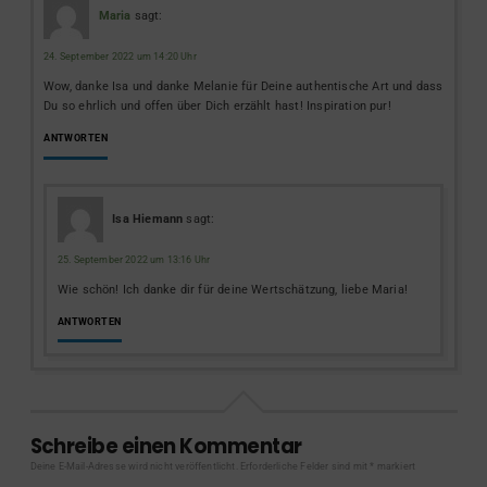
Maria
sagt:
24. September 2022 um 14:20 Uhr
Wow, danke Isa und danke Melanie für Deine authentische Art und dass
Du so ehrlich und offen über Dich erzählt hast! Inspiration pur!
ANTWORTEN
Isa Hiemann
sagt:
25. September 2022 um 13:16 Uhr
Wie schön! Ich danke dir für deine Wertschätzung, liebe Maria!
ANTWORTEN
Schreibe einen Kommentar
Deine E-Mail-Adresse wird nicht veröffentlicht.
Erforderliche Felder sind mit
*
markiert