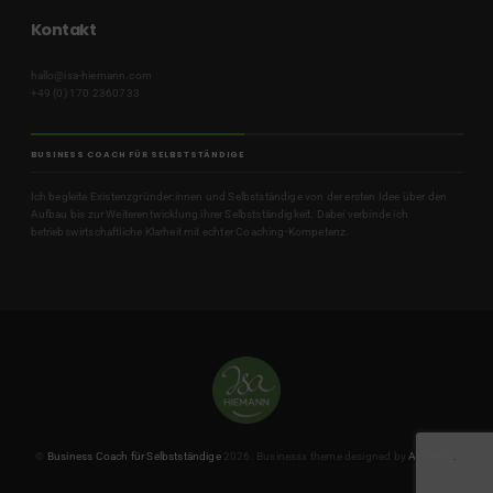
Kontakt
hallo@isa-hiemann.com
+49 (0) 170 2360733
BUSINESS COACH FÜR SELBSTSTÄNDIGE
Ich begleite Existenzgründer:innen und Selbstständige von der ersten Idee über den
Aufbau bis zur Weiterentwicklung ihrer Selbstständigkeit. Dabei verbinde ich
betriebswirtschaftliche Klarheit mit echter Coaching-Kompetenz.
©
Business Coach für Selbstständige
2026.
Businessx theme designed by
Acosmin
.