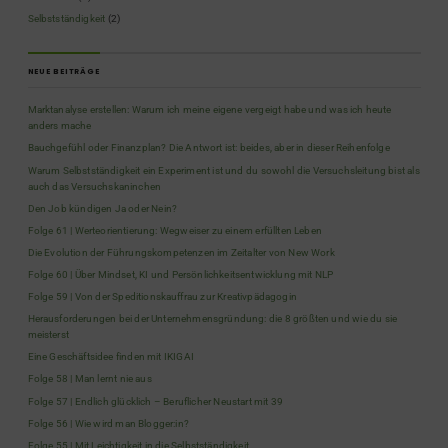
Selbstständigkeit
(2)
NEUE BEITRÄGE
Marktanalyse erstellen: Warum ich meine eigene vergeigt habe und was ich heute
anders mache
Bauchgefühl oder Finanzplan? Die Antwort ist: beides, aber in dieser Reihenfolge
Warum Selbstständigkeit ein Experiment ist und du sowohl die Versuchsleitung bist als
auch das Versuchskaninchen
Den Job kündigen Ja oder Nein?
Folge 61 | Werteorientierung: Wegweiser zu einem erfüllten Leben
Die Evolution der Führungskompetenzen im Zeitalter von New Work
Folge 60 | Über Mindset, KI und Persönlichkeitsentwicklung mit NLP
Folge 59 | Von der Speditionskauffrau zur Kreativpädagogin
Herausforderungen bei der Unternehmensgründung: die 8 größten und wie du sie
meisterst
Eine Geschäftsidee finden mit IKIGAI
Folge 58 | Man lernt nie aus
Folge 57 | Endlich glücklich – Beruflicher Neustart mit 39
Folge 56 | Wie wird man Blogger:in?
Folge 55 | Mit Leichtigkeit in die Selbstständigkeit