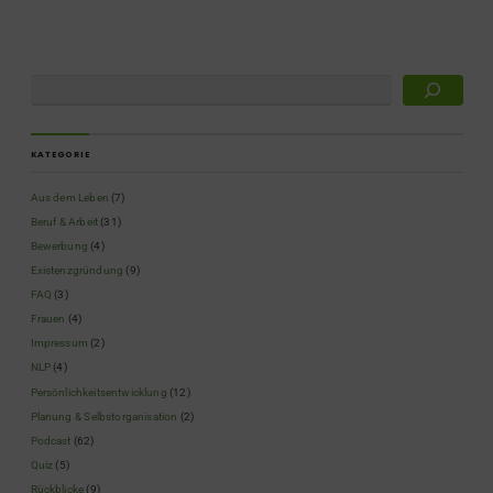
KATEGORIE
Aus dem Leben
(7)
Beruf & Arbeit
(31)
Bewerbung
(4)
Existenzgründung
(9)
FAQ
(3)
Frauen
(4)
Impressum
(2)
NLP
(4)
Persönlichkeitsentwicklung
(12)
Planung & Selbstorganisation
(2)
Podcast
(62)
Quiz
(5)
Rückblicke
(9)