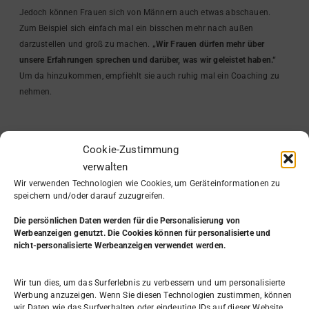
Jedoch können Frauen sich von Männern auch etwas abschauen.
Zum Beispiel sich einfach mal ein bisschen mehr nach außen
darzustellen und groß zu machen.
„Wir Frauen dürfen mehr über
unsere Erfahrungen sprechen und darüber, was wir geleistet haben.“
Um da hinzukommen, empfiehlt sie auch ruhig mal ein Coaching zu
nehmen.
Für Frauen, die überlegen in die
Cookie-Zustimmung
Selbstständigkeit zu gehen, lautet
verwalten
Melanies Empfehlung:
Wir verwenden Technologien wie Cookies, um Geräteinformationen zu
speichern und/oder darauf zuzugreifen.
Sprich mit vielen Menschen darüber und tausch dich aus
Die persönlichen Daten werden
für die Personalisierung von
Such vorher aus, wer sich dafür gut eignet
Werbeanzeigen genutzt. Die Cookies können für personalisierte und
Für Gründerinnen in Berlin ist die Gründerinnenzentrale eine gute
nicht-personalisierte Werbeanzeigen verwendet werden.
Ansprechpartnerin
Für Frauen in ganz Deutschland ist die BGA Ansprechpartnerin.
Wir tun dies, um das Surferlebnis zu verbessern und um personalisierte
Werbung anzuzeigen. Wenn Sie diesen Technologien zustimmen, können
In der Gründerinnenzentrale kann man sich auch gut zu Beginn
wir Daten wie das Surfverhalten oder eindeutige IDs auf dieser Website