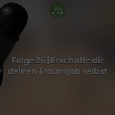
Folge 25 | Erschaffe dir
deinen Traumjob selbst