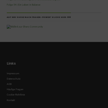
Folge 54 | Ein Leben in Balance
AUF DER SUCHE NACH FRAUEN-POWER? KLICKE HIER: ⬇️⬇️⬇️
Links
Impressum
Datenschutz
AGB
Häufige Fragen
Cookie-Richtlinie
Kontakt