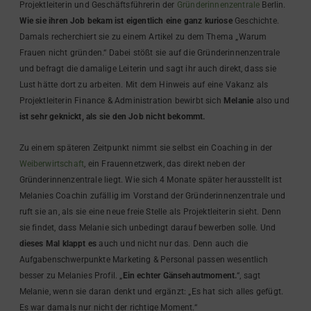
Projektleiterin und Geschäftsführerin der
Gründerinnenzentrale
Berlin.
Wie sie ihren Job bekam ist eigentlich eine ganz kuriose
Geschichte.
Damals recherchiert sie zu einem Artikel zu dem Thema „Warum
Frauen nicht gründen.“ Dabei stößt sie auf die Gründerinnenzentrale
und befragt die damalige Leiterin und sagt ihr auch direkt, dass sie
Lust hätte dort zu arbeiten. Mit dem Hinweis auf eine Vakanz als
Projektleiterin Finance & Administration bewirbt sich
Melanie
also und
ist sehr geknickt, als sie den Job nicht bekommt.
Zu einem späteren Zeitpunkt nimmt sie selbst ein Coaching in der
Weiberwirtschaft
, ein Frauennetzwerk, das direkt neben der
Gründerinnenzentrale liegt. Wie sich 4 Monate später herausstellt ist
Melanies Coachin zufällig im Vorstand der Gründerinnenzentrale und
ruft sie an, als sie eine neue freie Stelle als Projektleiterin sieht. Denn
sie findet, dass Melanie sich unbedingt darauf bewerben solle. Und
dieses Mal klappt es
auch und nicht nur das. Denn auch die
Aufgabenschwerpunkte Marketing & Personal passen wesentlich
besser zu Melanies Profil. „
Ein echter Gänsehautmoment.
“, sagt
Melanie, wenn sie daran denkt und ergänzt: „Es hat sich alles gefügt.
Es war damals nur nicht der richtige Moment.“